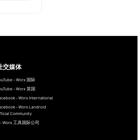
社交媒体
ouTube - Worx 国际
ouTube - Worx 英国
acebook - Worx International
acebook - Worx Landroid
fficial Community
 - Worx 工具国际公司