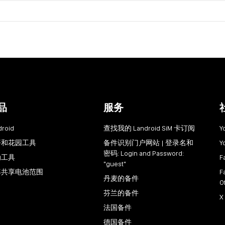
品
服务
droid
查找我的 Landroid SiM 卡订阅
Y
坪和花园工具
备件识别门户网站 | 登录名和
Y
密码: Login and Password:
动工具
F
"guest"
率共享电池范围
F
丹麦的备件
O
芬兰的备件
X
法国备件
德国备件