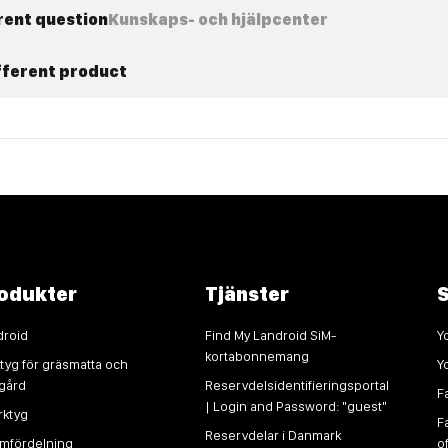
rent question
Kunskaps- och hjälpcenter
ifferent product
odukter
Tjänster
droid
Find My Landroid SiM-
Y
kortabonnemang
tyg för gräsmatta och
Y
dgård
Reservdelsidentifieringsportal
F
| Login and Password: "guest"
rktyg
F
Reservdelar i Danmark
ömfördelning
o