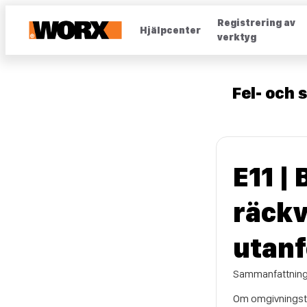
Registrering av
Hjälpcenter
verktyg
Fel- och
E11 |
räckv
utanf
Sammanfattning:
Om omgivningstem