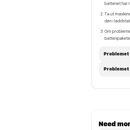
batteriet har
Ta ut maskine
den i laddsta
Om problemet 
batteripakete
Problemet 
Problemet 
Need mor