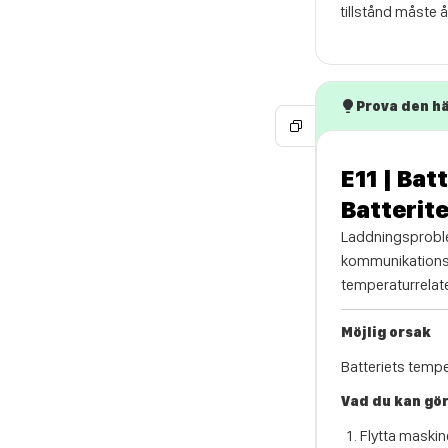
tillstånd måste 
Prova den hä
E11 | Bat
Batterit
Laddningsproblem
kommunikationspr
temperaturrelat
Möjlig orsak
Batteriets temper
Vad du kan gö
Flytta maskin