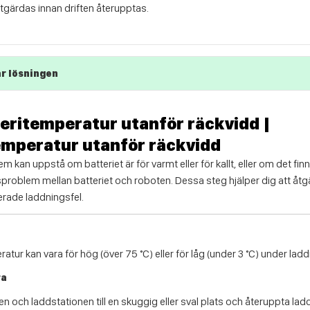
åtgärdas innan driften återupptas.
r lösningen
teritemperatur utanför räckvidd |
emperatur utanför räckvidd
 kan uppstå om batteriet är för varmt eller för kallt, eller om det fin
oblem mellan batteriet och roboten. Dessa steg hjälper dig att åtg
erade laddningsfel.
atur kan vara för hög (över 75 °C) eller för låg (under 3 °C) under lad
ra
en och laddstationen till en skuggig eller sval plats och återuppta la