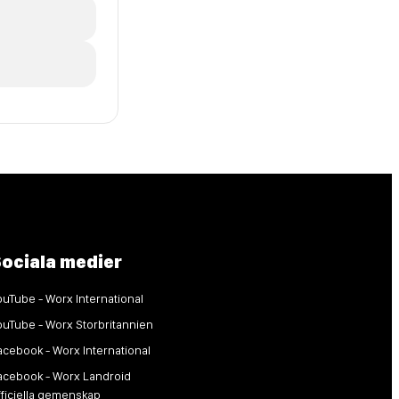
Sociala medier
ouTube - Worx International
ouTube - Worx Storbritannien
acebook - Worx International
acebook - Worx Landroid
fficiella gemenskap