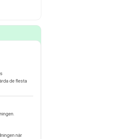
ns
ärda de flesta
dningen.
ddningen när