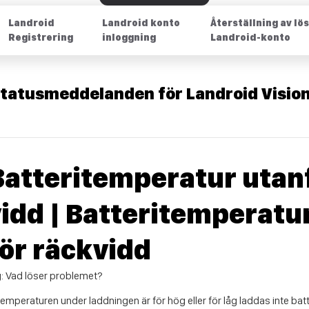
Landroid
Landroid konto
Återställning av lö
Registrering
inloggning
Landroid-konto
 statusmeddelanden för Landroid Visio
 Batteritemperatur utan
idd | Batteritemperatu
ör räckvidd
 Vad löser problemet?
peraturen under laddningen är för hög eller för låg laddas inte batt