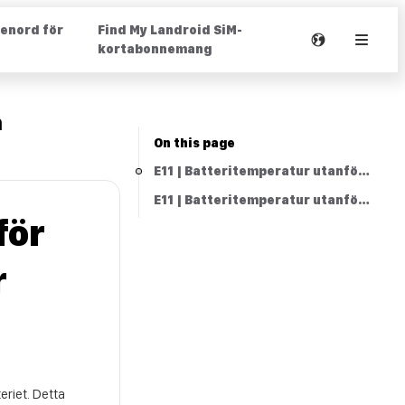
senord för
Find My Landroid SiM-
kortabonnemang
n
On this page
E11 | Batteritemperatur utanför räck
E11 | Batteritemperatur utanför räck
för
r
eriet. Detta