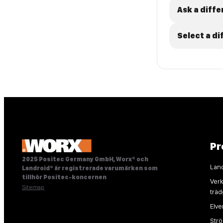
Ask a diffe
Select a d
Pr
2025 Positec Germany GmbH, Worx® och
Lan
Landroid® är registrerade varumärken som
tillhör Positec-koncernen
Verk
Sitemap
trä
Elve
Str