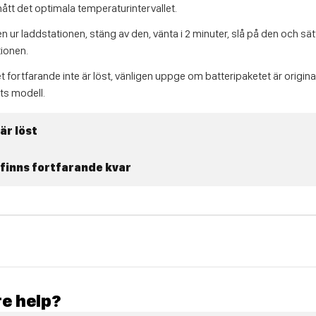
 nått det optimala temperaturintervallet.
n ur laddstationen, stäng av den, vänta i 2 minuter, slå på den och sät
tionen.
fortfarande inte är löst, vänligen uppge om batteripaketet är origina
ts modell.
är löst
finns fortfarande kvar
e help?