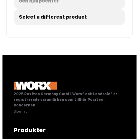
och hjälpcenter
Select a different product
2025 Positec Germany GmbH, Worx® och Landroid® är
registrerade varumärken som tillhör Positec-
koncernen
Sitemap
Produkter