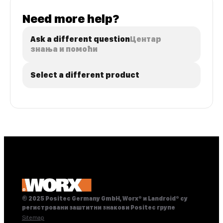
Need more help?
Ask a different question
Центар
знања и помоћи
Select a different product
© 2025 Positec Germany GmbH, Worx® и Landroid® су
регистровани заштитни знакови Positec групе
Sitemap