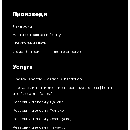
Производи
Ландроид
Алати за травњак и башту
Електрични алати
Домет батерије за дељење енергије
Услуге
Find My Landroid SiM Card Subscription
Портал за идентификацију резервних делова | Login
and Password: "guest"
Резервни делови у Данској
Резервни делови у Финској
Резервни делови у Француској
Резервни делови у Немачкој