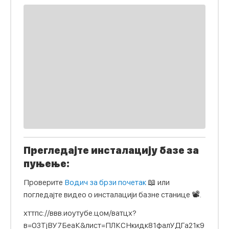
Прегледајте инсталацију базе за
пуњење:
Проверите
Водич за брзи почетак
📖 или
погледајте видео о инсталацији базне станице 📽.
хттпс://ввв.иоутубе.цом/ватцх?
в=О3ТјВУ7БеаК&лист=ПЛКСНкидк81фалУДГа21к9