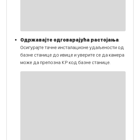
Одржавајте одговарајућа растојања
:
Осигурајте тачне инсталационе удаљености од
базне станице до ивице и уверите се да камера
може да препозна КР код базне станице.