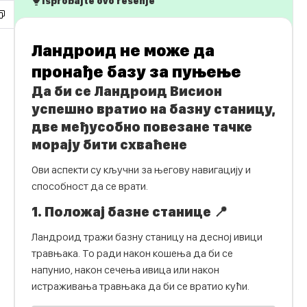
Isprobajte ovo rešenje
Ландроид не може да
пронађе базу за пуњење
Да би се Ландроид Висион
успешно вратио на базну станицу,
две међусобно повезане тачке
морају бити схваћене
Ови аспекти су кључни за његову навигацију и
способност да се врати.
1. Положај базне станице 📍
Ландроид тражи базну станицу на десној ивици
травњака. То ради након кошења да би се
напунио, након сечења ивица или након
истраживања травњака да би се вратио кући.