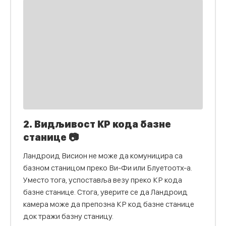
2. Видљивост КР кода базне
станице 📷
Ландроид Висион не може да комуницира са
базном станицом преко Ви-Фи или Блуетоотх-а.
Уместо тога, успоставља везу преко КР кода
базне станице. Стога, уверите се да Ландроид
камера може да препозна КР код базне станице
док тражи базну станицу.