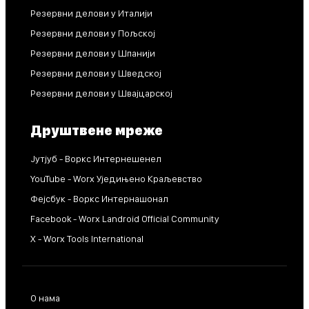
Резервни делови у Италији
Резервни делови у Пољској
Резервни делови у Шпанији
Резервни делови у Шведској
Резервни делови у Швајцарској
Друштвене мреже
Јутјуб - Воркс Интернешенел
YouTube - Worx Уједињено Краљевство
Фејсбук - Воркс Интернашонал
Facebook - Worx Landroid Official Community
X - Worx Tools International
О нама