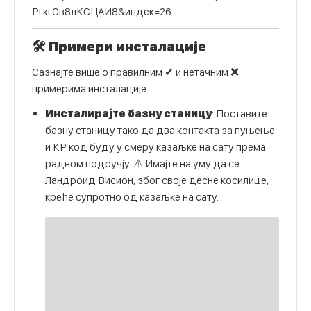
РгкгОв8лКСЦАИ8&индек=26
🛠 Примери инсталације
Сазнајте више о правилним ✔ и нетачним ❌
примерима инсталације.
Инсталирајте базну станицу
: Поставите
базну станицу тако да два контакта за пуњење
и КР код буду у смеру казаљке на сату према
радном подручју. ⚠ Имајте на уму да се
Ландроид Висион, због своје десне косилице,
креће супротно од казаљке на сату.