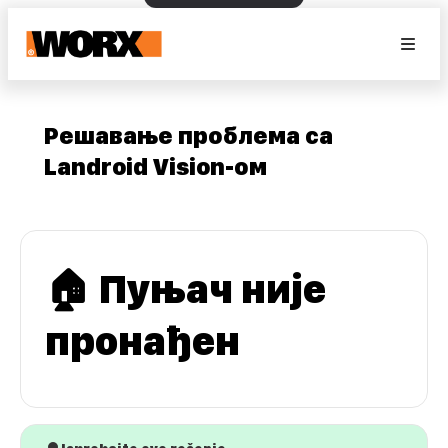
Решавање проблема са
Landroid Vision-ом
🏠 Пуњач није
пронађен