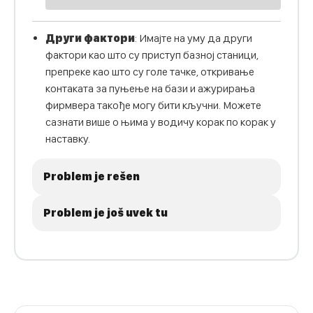
Други фактори
: Имајте на уму да други
фактори као што су приступ базној станици,
препреке као што су голе тачке, откривање
контаката за пуњење на бази и ажурирања
фирмвера такође могу бити кључни. Можете
сазнати више о њима у водичу корак по корак у
наставку.
Problem je rešen
Problem je još uvek tu