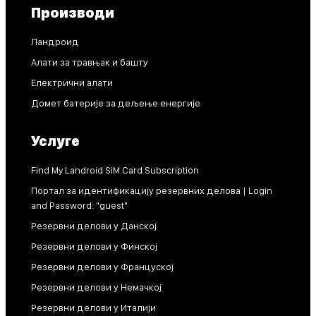
Производи
Ландроид
Алати за травњак и башту
Електрични алати
Домет батерије за дељење енергије
Услуге
Find My Landroid SiM Card Subscription
Портал за идентификацију резервних делова | Login
and Password: "guest"
Резервни делови у Данској
Резервни делови у Финској
Резервни делови у Француској
Резервни делови у Немачкој
Резервни делови у Италији