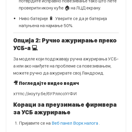
потврдите исправно повезивање тако што ћете
проверити икону куће 🏠 на ЛЦД екрану.
Ниво батерије 🔋: Уверите се да је батерија
напуњена на најмање 50%.
Опција 2: Ручно ажурирање преко
УСБ-а 💻
За моделе који подржавају ручна ажурирања УСБ-
а или ако наиђете на проблеме са повезивањем,
можете ручно да ажурирате свој Ландроид.
🎥 Погледајте видео водич
хттпс://иоуту.бе/6УРллсоУгФИ
Кораци за преузимање фирмвера
за УСБ ажурирање
Пријавите се на
Веб панел Ворк налога
.