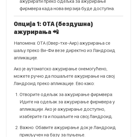
ажурирати преко одељка за ажурирање
фирмвера када нова верзија буде доступна.
Опција 1: ОТА (бездушна)
ажурирања 📲
Напомена: ОТА (Овер-тхе-Аир) ажурирања се
шаљу преко Ви-Фи везе директно из Ландроид
апликације.
Ако је аутоматско ажурирање онемогућено,
можете ручно да пошаљете ажурирање на свој
Ландроид преко апликације. Ево како:
Отворите одељак за ажурирање фирмвера:
Идите на одељак за ажурирање фирмвера у
апликацији. Ако је ажурирање доступно,
изаберите га и пошаљите на свој Ландроид.
Важно: Обавите ажурирање док је Ландроид
прикључен на базу за пуњење.