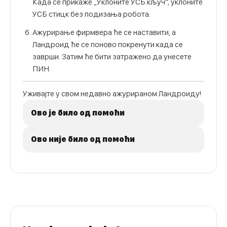
Када се прикаже „Уклоните УСБ кључ“, уклоните
УСБ стицк без подизања робота.
Ажурирање фирмвера ће се наставити, а
Ландроид ће се поново покренути када се
заврши. Затим ће бити затражено да унесете
ПИН.
Уживајте у свом недавно ажурираном Ландроиду!
Ово је било од помоћи
Ово није било од помоћи