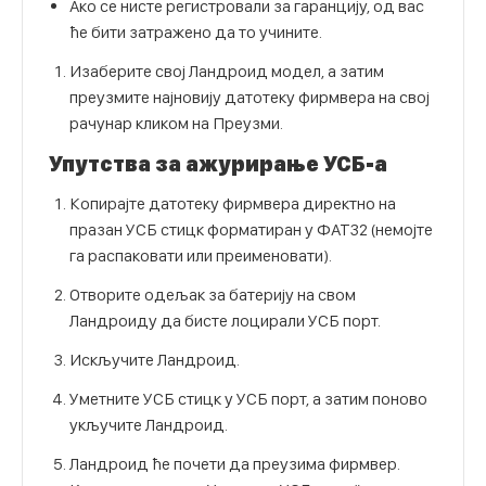
Ако се нисте регистровали за гаранцију, од вас
ће бити затражено да то учините.
Изаберите свој Ландроид модел, а затим
преузмите најновију датотеку фирмвера на свој
рачунар кликом на Преузми.
Упутства за ажурирање УСБ-а
Копирајте датотеку фирмвера директно на
празан УСБ стицк форматиран у ФАТ32 (немојте
га распаковати или преименовати).
Отворите одељак за батерију на свом
Ландроиду да бисте лоцирали УСБ порт.
Искључите Ландроид.
Уметните УСБ стицк у УСБ порт, а затим поново
укључите Ландроид.
Ландроид ће почети да преузима фирмвер.