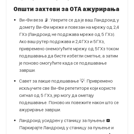
Општи захтеви за ОТА ажурирања
Ви-Фи веза 📡: Уверите се да је ваш Ландроид у
домету Ви-Фи мреже и повезан на мрежу од 2,4
ГХз (Ландроид не подржава мреже од 5 ГХз).
Ако ваш рутер подржава и 2,4ГХз и 5ГХз,
привремено онемогућите мрежу од 5ГХз током
подешавања да бисте избегли сметње, а затим
је поново омогућите када се подешавање
заврши.
Савет за лакше подешавање 💡: Привремено
искључите све Ви-Фи репетиторе који користе
сигнал од 5 ГХз, јер могу да ометају
подешавање. Поново их повежите након што се
ажурирање заврши.
Ландроид усидрен у станицу за пуњење 🅿:
Паркирајте Ландроид у станицу за пуњење и