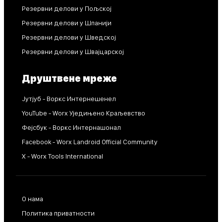
Резервни делови у Пољској
Резервни делови у Шпанији
Резервни делови у Шведској
Резервни делови у Швајцарској
Друштвене мреже
Јутјуб - Воркс Интернешенел
YouTube - Worx Уједињено Краљевство
Фејсбук - Воркс Интернашонал
Facebook - Worx Landroid Official Community
X - Worx Tools International
О нама
Политика приватности