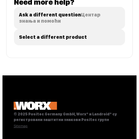
Need more help?
Ask a different question
Центар
знања и помоћи
Select a different product
© 2025 Positec Germany GmbH, Worx® и Landroid® су
регистровани заштитни знакови Positec групе
Sitemap