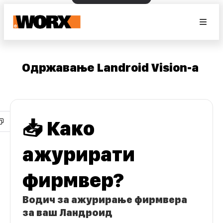
Одржавање Landroid Vision-а
📥 Како
ажурирати
фирмвер?
Водич за ажурирање фирмвера
за ваш Ландроид