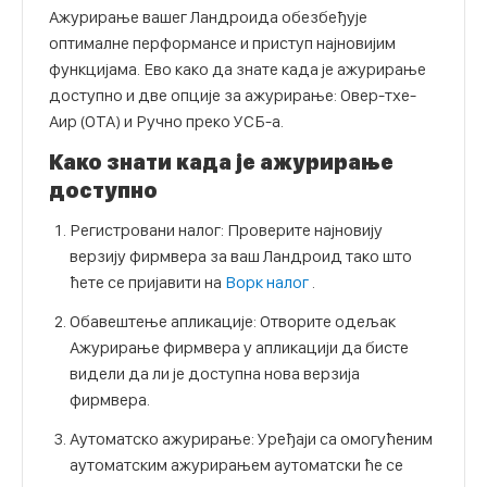
Ажурирање вашег Ландроида обезбеђује
оптималне перформансе и приступ најновијим
функцијама. Ево како да знате када је ажурирање
доступно и две опције за ажурирање: Овер-тхе-
Аир (ОТА) и Ручно преко УСБ-а.
Како знати када је ажурирање
доступно
Регистровани налог: Проверите најновију
верзију фирмвера за ваш Ландроид тако што
ћете се пријавити на
Ворк налог
.
Обавештење апликације: Отворите одељак
Ажурирање фирмвера у апликацији да бисте
видели да ли је доступна нова верзија
фирмвера.
Аутоматско ажурирање: Уређаји са омогућеним
аутоматским ажурирањем аутоматски ће се