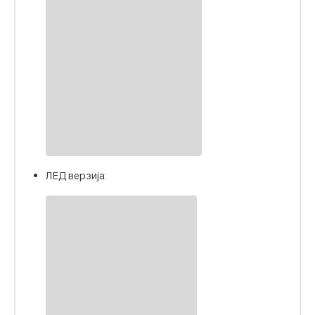
ЛЕД верзија: