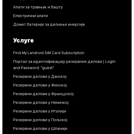
Алати за травњак и башту
Електрични алати
Домет батерије за дељење енергије
Услуге
Find My Landroid SiM Card Subscription
Портал за идентификацију резервних делова | Login
and Password: "guest"
Резервни делови у Данској
Резервни делови у Финској
Резервни делови у Француској
Резервни делови у Немачкој
Резервни делови у Италији
Резервни делови у Пољској
Резервни делови у Шпанији