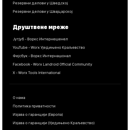
Резервни делови у Шведској
Резервни делови у Швајцарској
Друштвене мреже
Јутјуб - Воркс Интернешенел
YouTube - Worx Уједињено Краљевство
Фејсбук - Воркс Интернашонал
Facebook - Worx Landroid Official Community
X - Worx Tools International
О нама
Политика приватности
Изјава о гаранцији (Европа)
Изјава о гаранцији (Уједињено Краљевство)