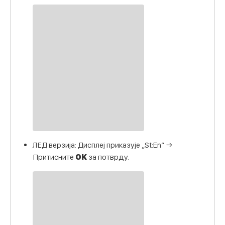
ЛЕД верзија: Дисплеј приказује „St:En“ →
Притисните
OK
за потврду.