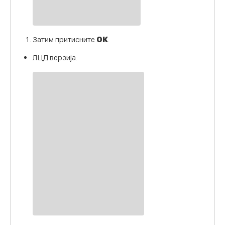
Затим притисните
ОК
.
ЛЦД верзија: