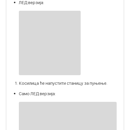
ЛЕД верзија:
Косилица ће напустити станицу за пуњење.
Само ЛЕД верзија: