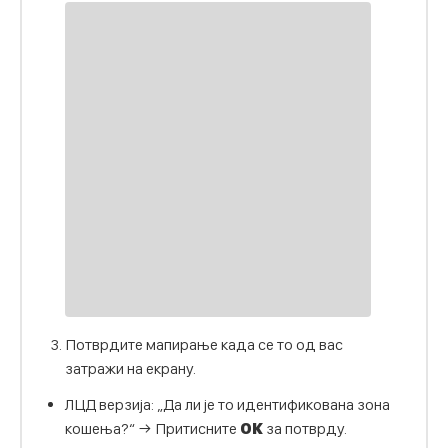
Потврдите мапирање када се то од вас
затражи на екрану.
ЛЦД верзија: „Да ли је то идентификована зона
кошења?“ → Притисните
ОК
за потврду.