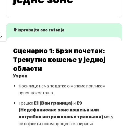
Isprobajte ovo rešenje
Сценарио 1: Брзи почетак:
Тренутно кошење у једној
области
Узрок
Косилица нема податке о мапама приликом
првог покретања.
Грешке
E1 (Ван граница)
и
E9
(Недефинисане зоне кошења или
потребно истраживање травњака)
могу
се појавити током процеса мапирања.