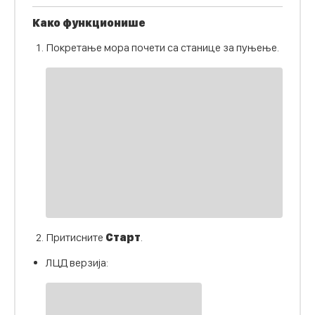
Како функционише
Покретање мора почети са станице за пуњење.
Притисните
Старт
.
ЛЦД верзија: