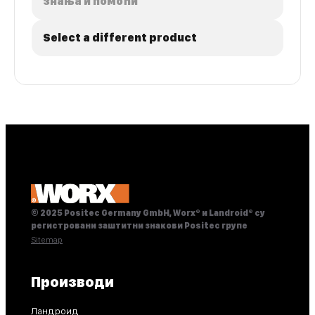
знања и помоћи
Select a different product
© 2025 Positec Germany GmbH, Worx® и Landroid® су
регистровани заштитни знакови Positec групе
Sitemap
Производи
Ландроид