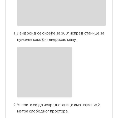
Лендроид се окреће за 360° испред станице за
пуњење како би генерисао мапу.
Уверите се да испред станице има најмање 2
метра слободног простора.