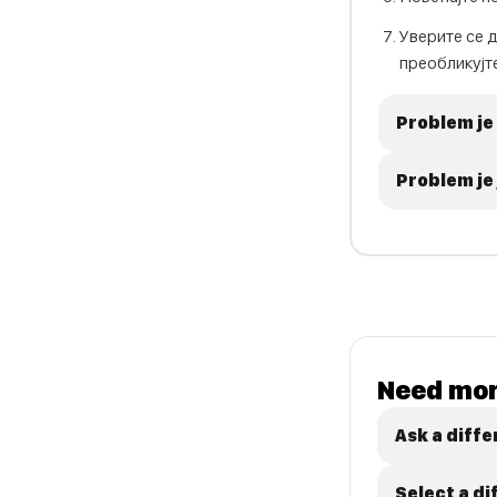
Уверите се 
преобликујт
Problem je
Problem je 
Need mor
Ask a diffe
Select a d