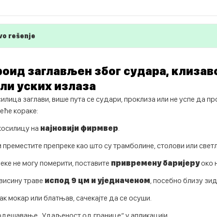
vo rešenje
оид заглављен због судара, клизав
ли уских излаза
силица заглави, више пута се судари, проклиза или не успе да пр
еће кораке:
косилицу на
најновији фирмвер
.
и преместите препреке као што су трамболине, столови или светл
реке не могу померити, поставите
привремену баријеру
око 
висину траве
испод 9 цм и уједначеном
, посебно близу зид
ак мокар или блатњав, сачекајте да се осуши.
одешавање „Удаљеност од границе“ у апликацији.