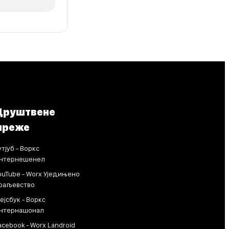
Друштвене
мреже
утјуб - Воркс
нтернешенел
ouTube - Worx Уједињено
раљевство
ејсбук - Воркс
нтернашонал
acebook - Worx Landroid