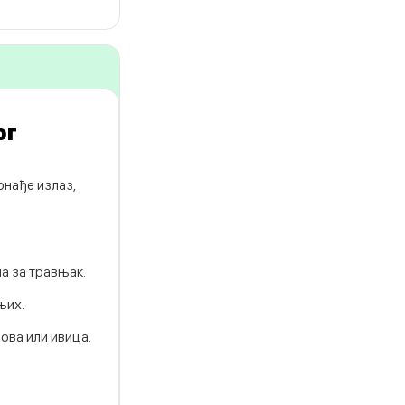
ог
онађе излаз,
а за травњак.
њих.
ова или ивица.