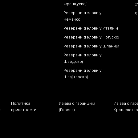
Француској
O
Резервни делови у
X
Немачкој
Резервни делови у Италији
Резервни делови у Пољској
Резервни делови у Шпанији
Резервни делови у
Шведској
Резервни делови у
Швајцарској
Политика
Изјава о гаранцији
Изјава о га
а
приватности
(Европа)
Краљевство