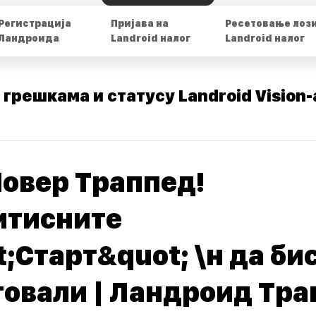
Регистрација
Пријава на
Ресетовање лози
Ландроида
Landroid налог
Landroid налог
 грешкама и статусу Landroid Vision-
Мовер Траппед!
итисните
;Старт&quot; \н да би
товали | Ландроид Тр