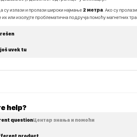
да су излази и пролази широки најмање
2 метра
. Ако су пролази
е их или изолујте проблематична подручја помоћу магнетних тра
 rešen
još uvek tu
e help?
rent question
Центар знања и помоћи
ifferent product