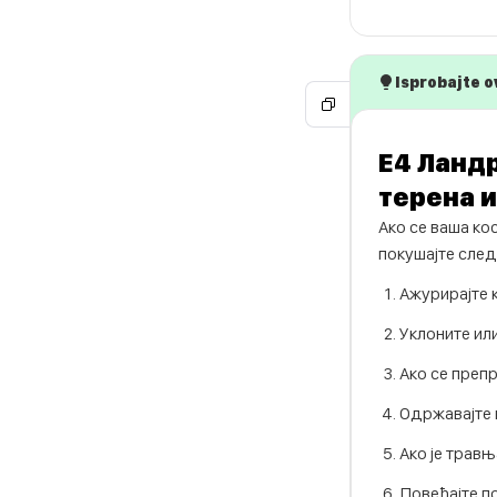
Isprobajte o
Е4 Ландр
терена и
Ако се ваша ко
покушајте след
Ажурирајте 
Уклоните ил
Ако се преп
Одржавајте 
Ако је травњ
Повећајте п