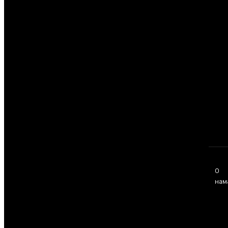
О
нам