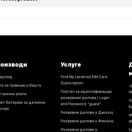
роизводи
Услуге
дроид
Find My Landroid SiM Card
Subscription
ти за травњак и башту
Ј
Портал за идентификацију
И
ктрични алати
резервних делова | Login
Y
ет батерије за дељење
and Password: "guest"
К
ргије
Резервни делови у Данској
Ф
Резервни делови у Финској
И
Резервни делови у
F