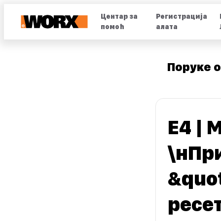
Центар за
Регистрација
помоћ
алата
Поруке о
Е4 | 
\нПр
&quot
ресе