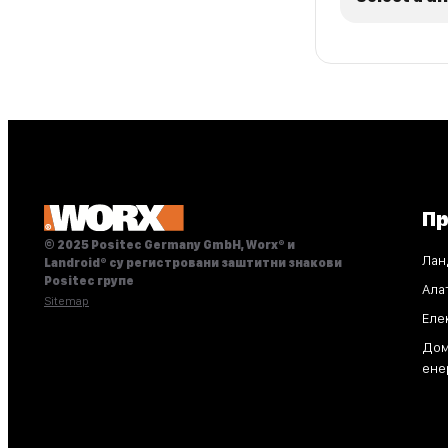
П
© 2025 Positec Germany GmbH, Worx® и
Лан
Landroid® су регистровани заштитни знакови
Positec групе
Ала
Sitemap
Еле
Дом
ене