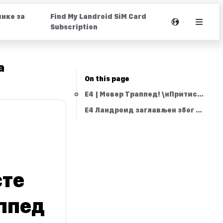
нке за
Find My Landroid SiM Card
Subscription
а
On this page
Е4 | Мовер Траппед! \нПритисните &
Е4 Ландроид заглављен због судара,
сте
аппед