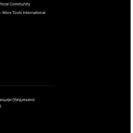
fficial Community
 - Worx Tools International
ранцији (Уједињено
)