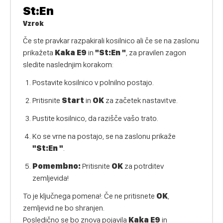
St:En
Vzrok
Če ste pravkar razpakirali kosilnico ali če se na zaslonu
prikažeta
Kaka E9
in
"St:En "
, za pravilen zagon
sledite naslednjim korakom:
Postavite kosilnico v polnilno postajo.
Pritisnite
Start
in
OK
za začetek nastavitve.
Pustite kosilnico, da razišče vašo trato.
Ko se vrne na postajo, se na zaslonu prikaže
"St:En "
.
Pomembno:
Pritisnite
OK
za potrditev
zemljevida!
To je ključnega pomena!: Če ne pritisnete
OK
,
zemljevid ne bo shranjen.
Posledično se bo znova pojavila
Kaka E9
in