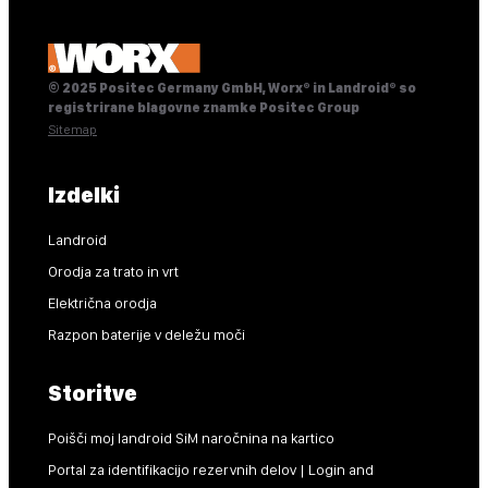
© 2025 Positec Germany GmbH, Worx® in Landroid® so
registrirane blagovne znamke Positec Group
Sitemap
Izdelki
Landroid
Orodja za trato in vrt
Električna orodja
Razpon baterije v deležu moči
Storitve
Poišči moj landroid SiM naročnina na kartico
Portal za identifikacijo rezervnih delov | Login and