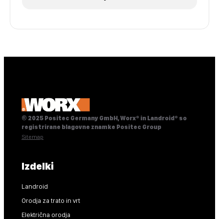
© 2025 Positec Germany GmbH, Worx® in Landroid® so
registrirane blagovne znamke Positec Group
Sitemap
Izdelki
Landroid
Orodja za trato in vrt
Električna orodja