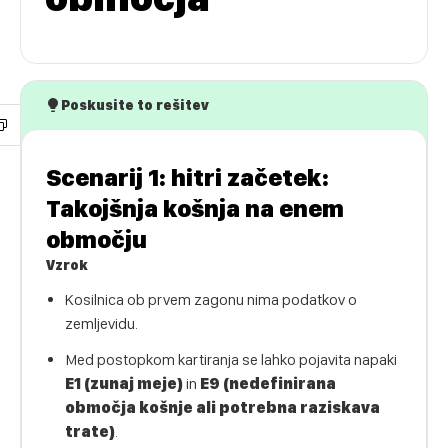
Poskusite to rešitev
Scenarij 1: hitri začetek:
Takojšnja košnja na enem
območju
Vzrok
Kosilnica ob prvem zagonu nima podatkov o
zemljevidu.
Med postopkom kartiranja se lahko pojavita napaki
E1 (zunaj meje)
in
E9 (nedefinirana
območja košnje ali potrebna raziskava
trate)
.