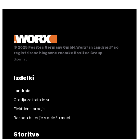
© 2025 Positec Germany GmbH, Worx® in Landroid® so
registrirane blagovne znamke Positec Group
Sitemap
Izdelki
Landroid
Orodja za trato in vrt
Električna orodja
Razpon baterije v deležu moči
Storitve