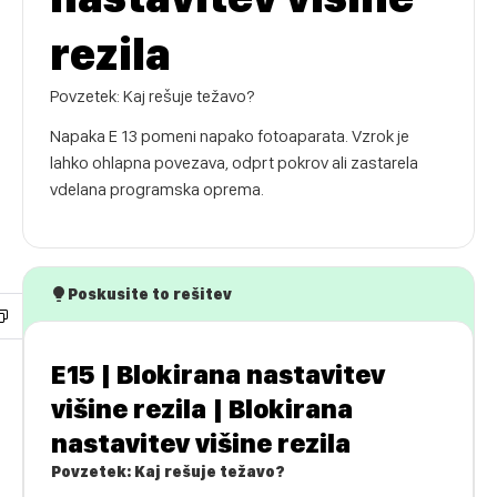
rezila
Povzetek: Kaj rešuje težavo?
Napaka E 13 pomeni napako fotoaparata. Vzrok je
lahko ohlapna povezava, odprt pokrov ali zastarela
vdelana programska oprema.
Poskusite to rešitev
E15 | Blokirana nastavitev
višine rezila | Blokirana
nastavitev višine rezila
Povzetek: Kaj rešuje težavo?