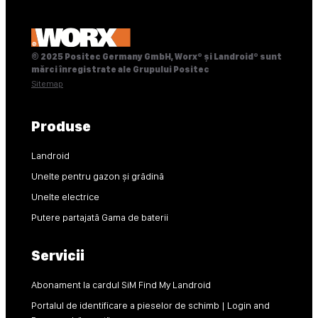
© 2025 Positec Germany GmbH, Worx® și Landroid® sunt
mărci înregistrate ale Grupului Positec
Sitemap
Produse
Landroid
Unelte pentru gazon și grădină
Unelte electrice
Putere partajată Gama de baterii
Servicii
Abonament la cardul SiM Find My Landroid
Portalul de identificare a pieselor de schimb | Login and