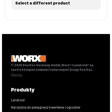
Select a different product
© 2025 Positec Germany GmbH, Worx® i Landroid® są
zastrzeżonymi znakami towarowymi Grupy Positec.
Sitemap
Produkty
Landroid
Narzędzia do pielęgnacji trawników i ogrodów