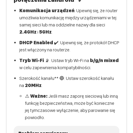
Komunikacja urządzeń
: Upewnij się, że router
umożliwia komunikację między urządzeniami w tej
samej sieci lub ma oddzielne nazwy dla sieci
2.4GHz
i
5GHz
.
DHCP Enabled
✔️: Upewnij się, że protokół DHCP
jest włączony na routerze.
Tryb Wi-Fi
📡: Ustaw tryb Wi-Fi na
b/g/n mixed
w celu zapewnienia kompatybilności.
Szerokość kanału** 🔵: Ustaw szerokość kanału
na
20MHz
.
⚠️
Ważne:
Jeśli masz zaporę sieciową lub inną
funkcję bezpieczeństwa, może być konieczne
jej tymczasowe wyłączenie, aby parowanie się
powiodło.