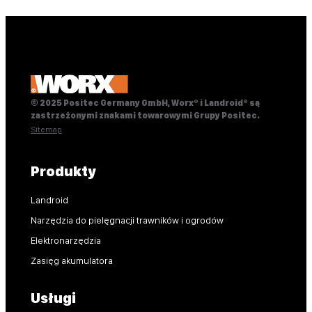
© 2025 Positec Germany GmbH, Worx® i Landroid® są
zastrzeżonymi znakami towarowymi Grupy Positec.
Sitemap
Produkty
Landroid
Narzędzia do pielęgnacji trawników i ogrodów
Elektronarzędzia
Zasięg akumulatora
Usługi