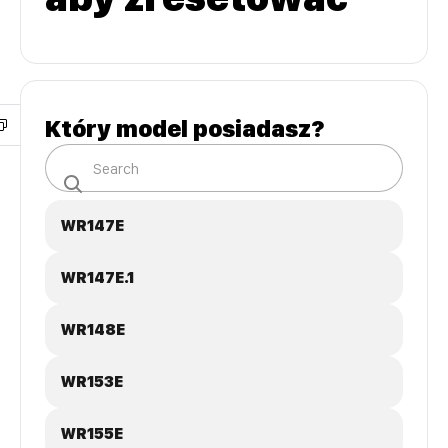
Który model posiadasz?
WR147E
WR147E.1
WR148E
WR153E
WR155E