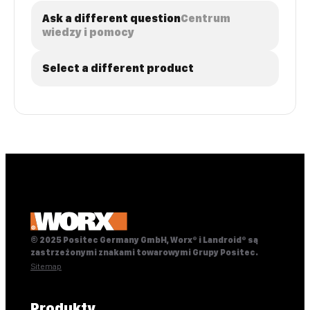
Ask a different question
Centrum
wiedzy i pomocy
Select a different product
© 2025 Positec Germany GmbH, Worx® i Landroid® są
zastrzeżonymi znakami towarowymi Grupy Positec.
Sitemap
Produkty