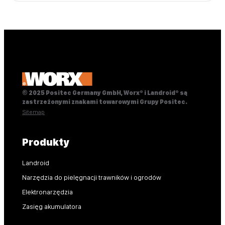
© 2025 Positec Germany GmbH, Worx® i Landroid® są
zastrzeżonymi znakami towarowymi Grupy Positec.
Sitemap
Produkty
Landroid
Narzędzia do pielęgnacji trawników i ogrodów
Elektronarzędzia
Zasięg akumulatora