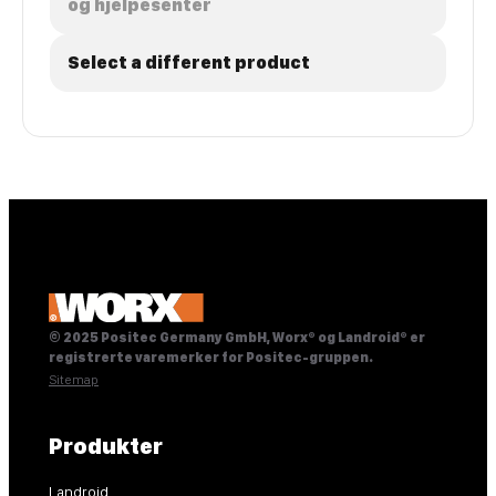
og hjelpesenter
Select a different product
© 2025 Positec Germany GmbH, Worx® og Landroid® er
registrerte varemerker for Positec-gruppen.
Sitemap
Produkter
Landroid