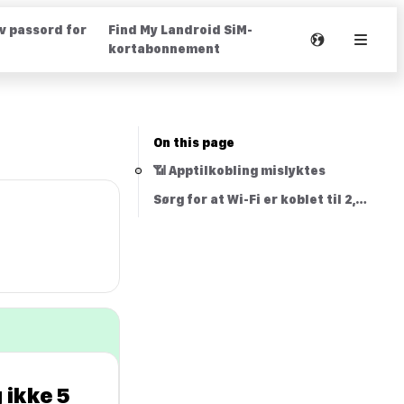
av passord for
Find My Landroid SiM-
kortabonnement
On this page
📶 Apptilkobling mislyktes
Sørg for at Wi-Fi er koblet til 2,4 Gh
 ikke 5