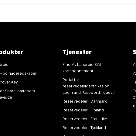
odukter
Tjenester
S
droid
Find My Landroid SiM-
Y
kortabonnement
n- og hageredskaper
Y
Portal for
troverktøy
F
reservedelsidentifikasjon |
r Share-batteriets
F
Login and Password: "guest"
kevidde
O
Reservedeler i Danmark
X
Reservedeler i Finland
Reservedeler i Frankrike
Reservedeler i Tyskland