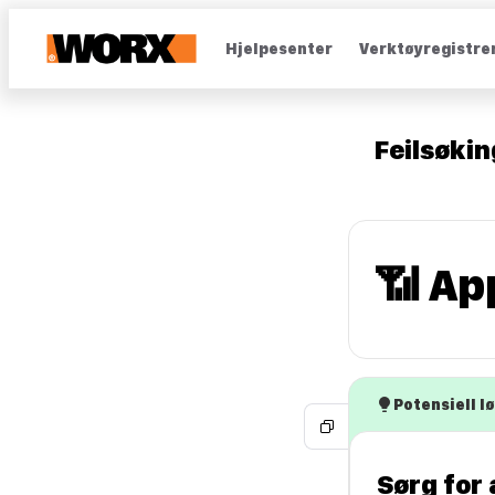
Hjelpesenter
Verktøyregistre
Feilsøkin
📶 Ap
Potensiell l
Sørg for 