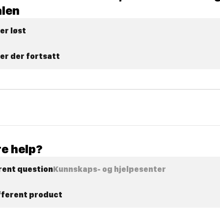
len
er løst
er der fortsatt
e help?
rent question
Kunnskaps- og hjelpesenter
ifferent product