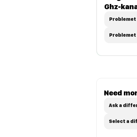
Ghz-kana
Problemet 
Problemet 
Need mor
Ask a diffe
Select a d