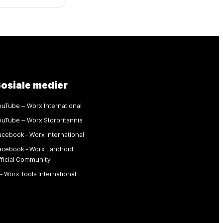
osiale medier
ouTube – Worx International
ouTube – Worx Storbritannia
acebook - Worx International
acebook - Worx Landroid
fficial Community
 - Worx Tools International