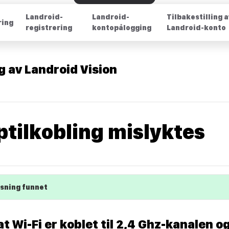
Landroid-
Landroid-
Tilbakestilling 
ring
registrering
kontopålogging
Landroid-konto
g av Landroid Vision
ptilkobling mislyktes
øsning funnet
at Wi-Fi er koblet til 2,4 Ghz-kanalen og