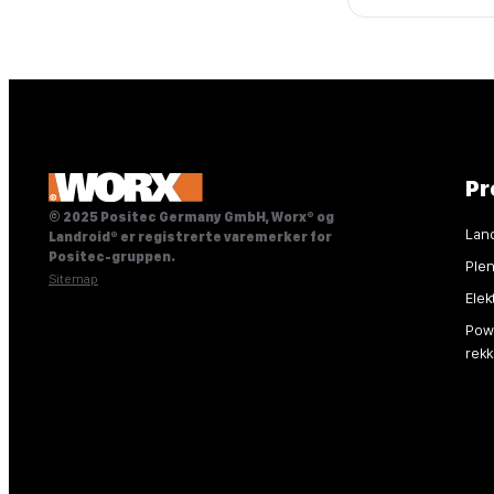
Pr
© 2025 Positec Germany GmbH, Worx® og
Lan
Landroid® er registrerte varemerker for
Positec-gruppen.
Ple
Sitemap
Elek
Powe
rek