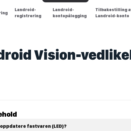
Landroid-
Landroid-
Tilbakestilling 
ring
registrering
kontopålogging
Landroid-konto
droid Vision-vedlike
ehold
 oppdatere fastvaren (LED)?