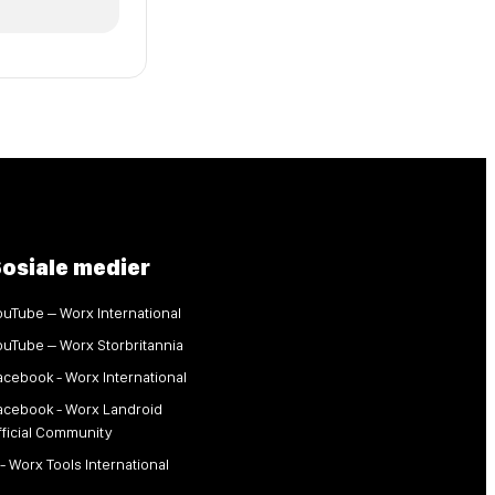
osiale medier
ouTube – Worx International
ouTube – Worx Storbritannia
acebook - Worx International
acebook - Worx Landroid
fficial Community
 - Worx Tools International