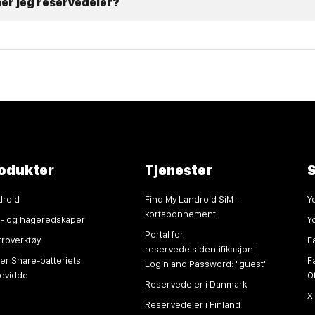
ner jeg reservedeler?
odukter
Tjenester
S
droid
Find My Landroid SiM-
Y
kortabonnement
n- og hageredskaper
Y
Portal for
troverktøy
F
reservedelsidentifikasjon |
r Share-batteriets
F
Login and Password: "guest"
kevidde
O
Reservedeler i Danmark
X
Reservedeler i Finland