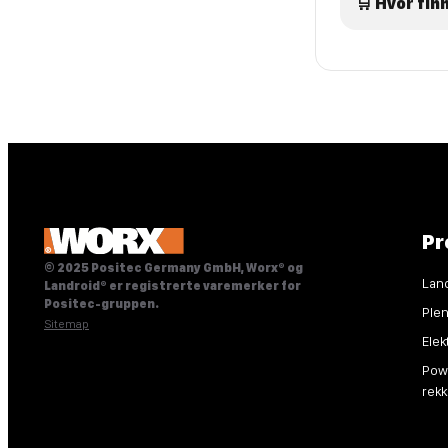
🛒 Hvor fin
Pr
© 2025 Positec Germany GmbH, Worx® og
Lan
Landroid® er registrerte varemerker for
Positec-gruppen.
Ple
Sitemap
Elek
Powe
rek