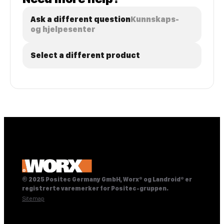
Ask a different question
Kunnskaps-
og hjelpesenter
Select a different product
© 2025 Positec Germany GmbH, Worx® og Landroid® er
registrerte varemerker for Positec-gruppen.
Sitemap