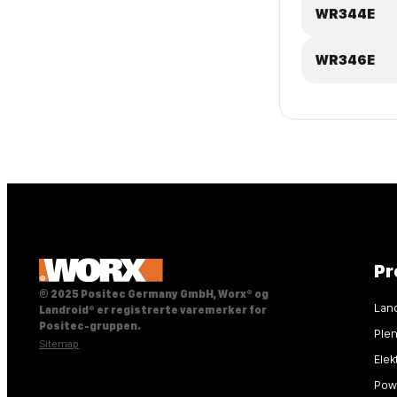
WR344E
WR346E
Pr
© 2025 Positec Germany GmbH, Worx® og
Lan
Landroid® er registrerte varemerker for
Positec-gruppen.
Ple
Sitemap
Elek
Powe