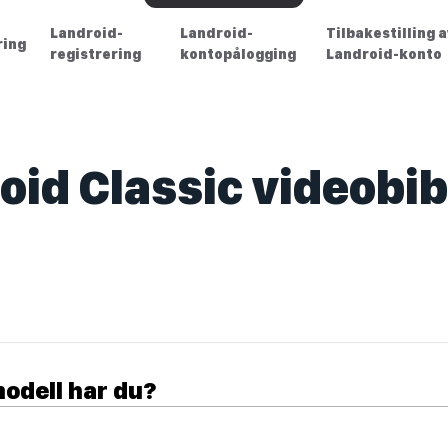
Landroid-
Landroid-
Tilbakestilling 
ring
registrering
kontopålogging
Landroid-konto
oid Classic videobib
odell har du?