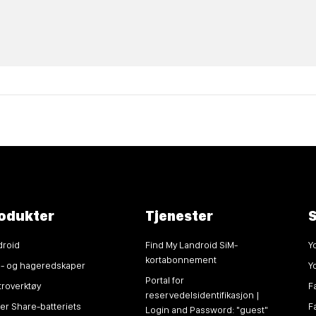
odukter
Tjenester
S
droid
Find My Landroid SiM-
Y
kortabonnement
n- og hageredskaper
Y
Portal for
troverktøy
F
reservedelsidentifikasjon |
r Share-batteriets
F
Login and Password: "guest"