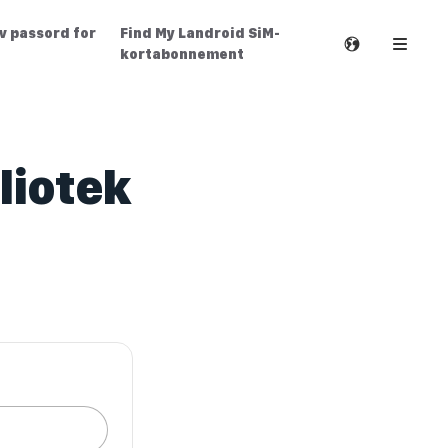
av passord for
Find My Landroid SiM-
kortabonnement
liotek