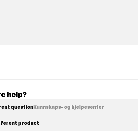
e help?
rent question
Kunnskaps- og hjelpesenter
ifferent product