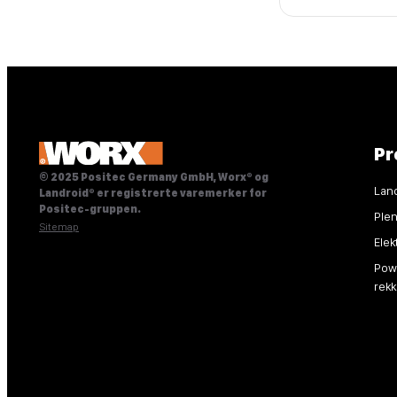
Pr
© 2025 Positec Germany GmbH, Worx® og
Lan
Landroid® er registrerte varemerker for
Positec-gruppen.
Ple
Sitemap
Elek
Powe
rek