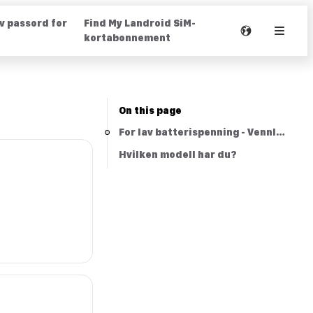
av passord for
Find My Landroid SiM-
kortabonnement
On this page
For lav batterispenning - Vennligst by
Hvilken modell har du?