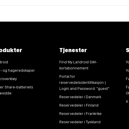
odukter
Tjenester
S
droid
Find My Landroid SiM-
Y
kortabonnement
n- og hageredskaper
Y
Portal for
troverktøy
F
reservedelsidentifikasjon |
r Share-batteriets
F
Login and Password: "guest"
kevidde
O
Reservedeler i Danmark
X
Reservedeler i Finland
Reservedeler i Frankrike
Reservedeler i Tyskland