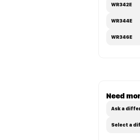
WR342E
WR344E
WR346E
Need mor
Ask a diffe
Select a d