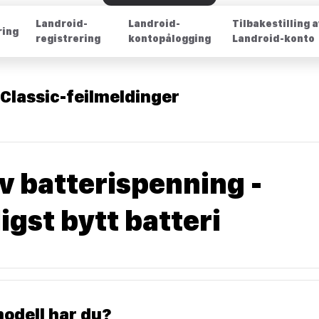
Landroid-
Landroid-
Tilbakestilling 
ring
registrering
kontopålogging
Landroid-konto
Classic-feilmeldinger
av batterispenning -
igst bytt batteri
odell har du?