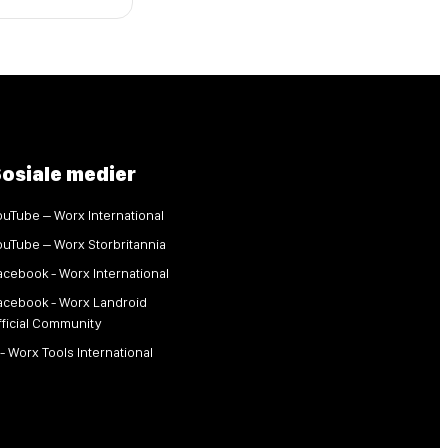
osiale medier
ouTube – Worx International
ouTube – Worx Storbritannia
acebook - Worx International
acebook - Worx Landroid
fficial Community
 - Worx Tools International