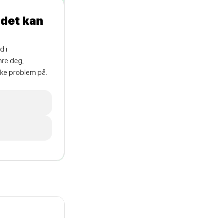
t det kan
d i
mre deg,
ikke problem på.