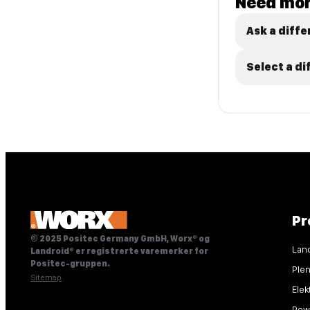
Need mor
Ask a diffe
Select a d
Pr
© 2025 Positec Germany GmbH, Worx® og
Lan
Landroid® er registrerte varemerker for
Positec-gruppen.
Ple
Sitemap
Elek
Powe