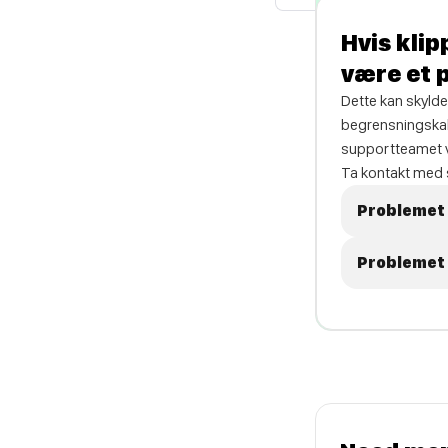
Hvis klip
være et 
Dette kan skyldes
begrensningskab
supportteamet vå
Ta kontakt med s
Problemet 
Problemet 