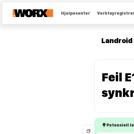
Hjelpesenter
Verktøyregistre
Landroid 
Feil 
synkr
Potensiell l