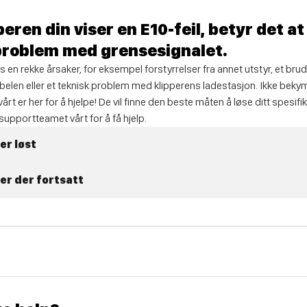
peren din viser en E10-feil, betyr det a
problem med grensesignalet.
 en rekke årsaker, for eksempel forstyrrelser fra annet utstyr, et brud
elen eller et teknisk problem med klipperens ladestasjon. Ikke beky
rt er her for å hjelpe! De vil finne den beste måten å løse ditt spesif
upportteamet vårt for å få hjelp.
er løst
er der fortsatt