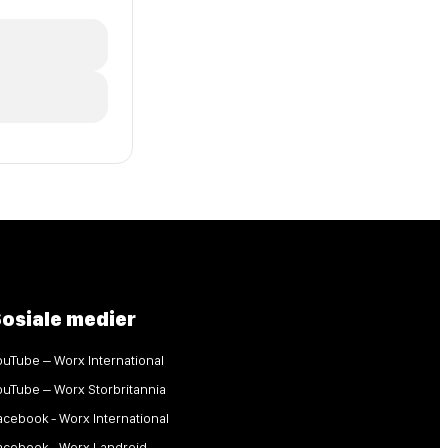
osiale medier
ouTube – Worx International
ouTube – Worx Storbritannia
acebook - Worx International
acebook - Worx Landroid