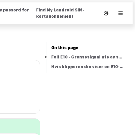
av passord for
Find My Landroid SiM-
kortabonnement
On this page
Feil E10 - Grensesignal ute av synkron
Hvis klipperen din viser en E10-feil, 