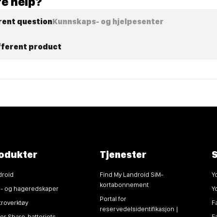
e help?
rent question
Kunnskaps- og hjelpesenter
ifferent product
odukter
Tjenester
S
droid
Find My Landroid SiM-
Y
kortabonnement
n- og hageredskaper
Y
Portal for
troverktøy
F
reservedelsidentifikasjon |
r Share-batteriets
F