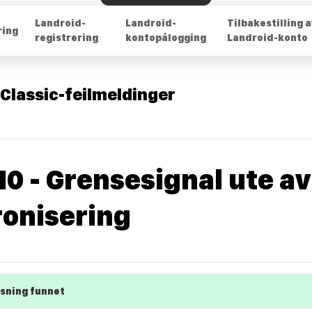
Landroid-
Landroid-
Tilbakestilling 
ring
registrering
kontopålogging
Landroid-konto
Classic-feilmeldinger
E10 - Grensesignal ute av
onisering
øsning funnet