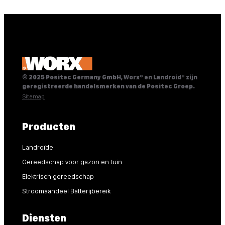
© 2025 Positec Germany GmbH, Worx® en Landroid® zijn
geregistreerde handelsmerken van de Positec Groep.
Sitemap
Producten
Landroïde
Gereedschap voor gazon en tuin
Elektrisch gereedschap
Stroomaandeel Batterijbereik
Diensten