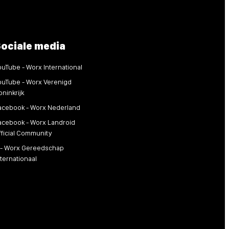
ociale media
ouTube - Worx International
ouTube - Worx Verenigd
oninkrijk
acebook - Worx Nederland
acebook - Worx Landroid
fficial Community
 - Worx Gereedschap
nternationaal