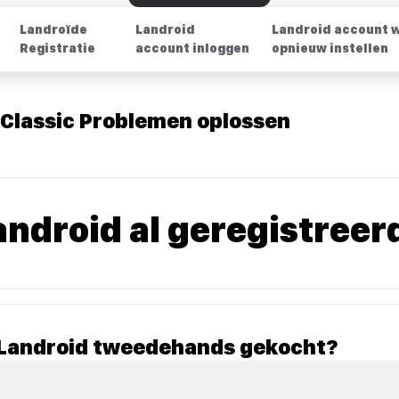
Landroïde
Landroid
Landroid account 
Registratie
account inloggen
opnieuw instellen
 Classic Problemen oplossen
Landroid al geregistreer
e Landroid tweedehands gekocht?