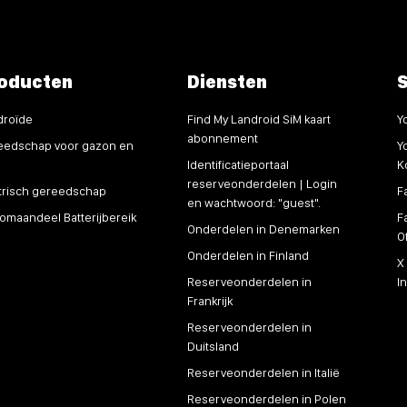
oducten
Diensten
S
droïde
Find My Landroid SiM kaart
Y
abonnement
eedschap voor gazon en
Y
Identificatieportaal
K
reserveonderdelen | Login
ktrisch gereedschap
F
en wachtwoord: "guest".
omaandeel Batterijbereik
F
Onderdelen in Denemarken
O
Onderdelen in Finland
X
Reserveonderdelen in
I
Frankrijk
Reserveonderdelen in
Duitsland
Reserveonderdelen in Italië
Reserveonderdelen in Polen