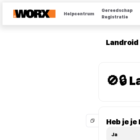
Gereedschap
Helpcentrum
Registratie
Landroid
🚫🔒 
Heb je j
Ja