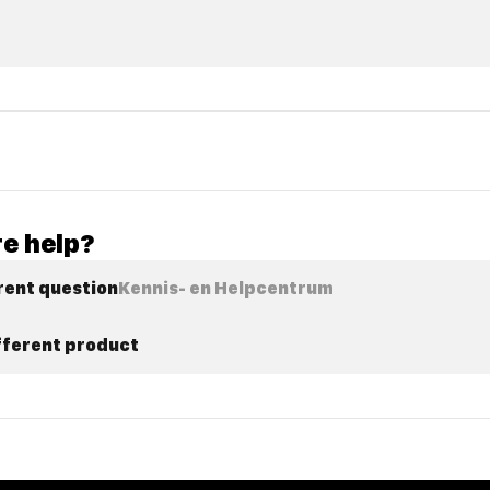
e help?
rent question
Kennis- en Helpcentrum
ifferent product