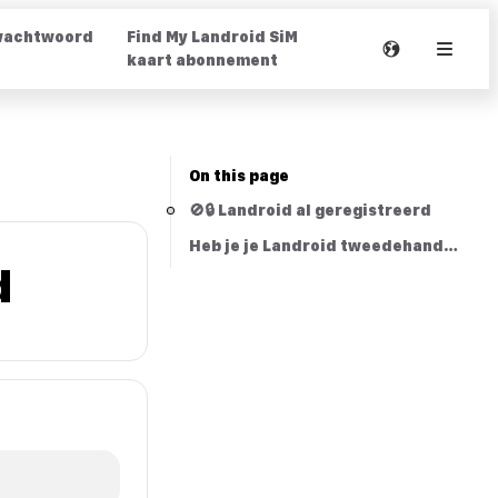
wachtwoord
Find My Landroid SiM
kaart abonnement
On this page
🚫🔒 Landroid al geregistreerd
Heb je je Landroid tweedehands gek
d