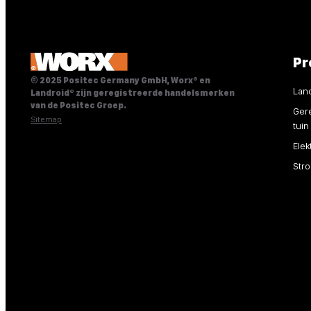
Pr
© 2025 Positec Germany GmbH, Worx® en
Lan
Landroid® zijn geregistreerde handelsmerken
van de Positec Groep.
Ger
Sitemap
tuin
Ele
Stro