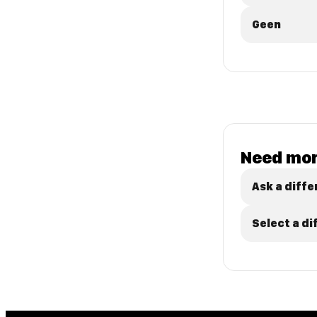
Geen
Need mor
Ask a diffe
Select a d