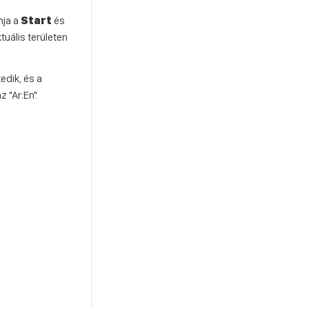
mja a
Start
és
uális területen
edik, és a
 "Ar:En".