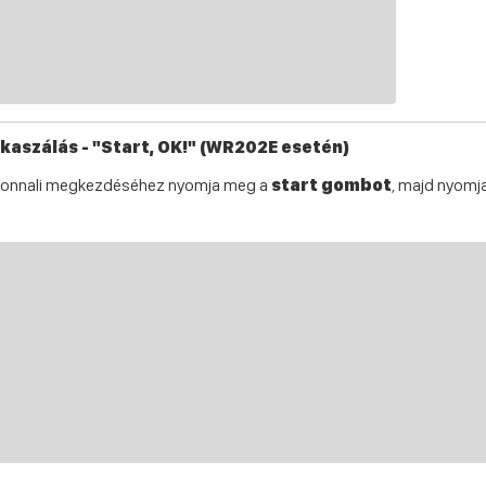
kaszálás - "Start, OK!" (WR202E esetén)
zonnali megkezdéséhez nyomja meg a
start gombot
, majd nyom