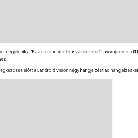
n megjelenik a "Ez az azonosított kaszálási zóna?", nyomja meg a
O
ez.
gkezdése előtt a Landroid Vision négy hangjelzést ad hangjelzéskén