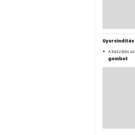
Gyorsindítás 
A kaszálás a
gombot
.