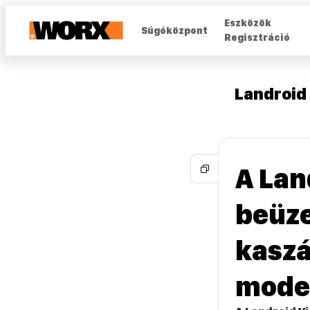
Eszközök
Súgóközpont
Regisztráció
Landroid 
A Lan
beüze
kaszá
model