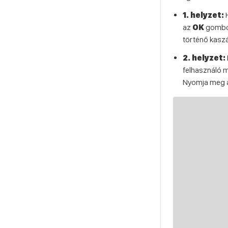
1. helyzet:
H
az
OK
gombot
történő kasz
2. helyzet:
felhasználó
Nyomja meg