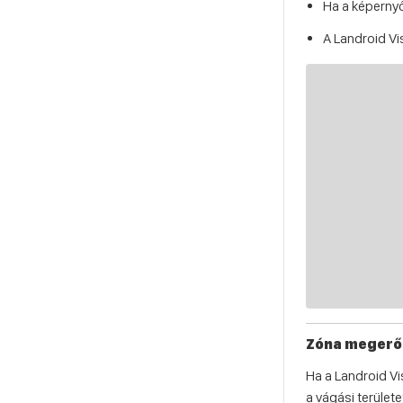
Ha a képernyő
A Landroid Vi
Zóna megerős
Ha a Landroid Vi
a vágási területe