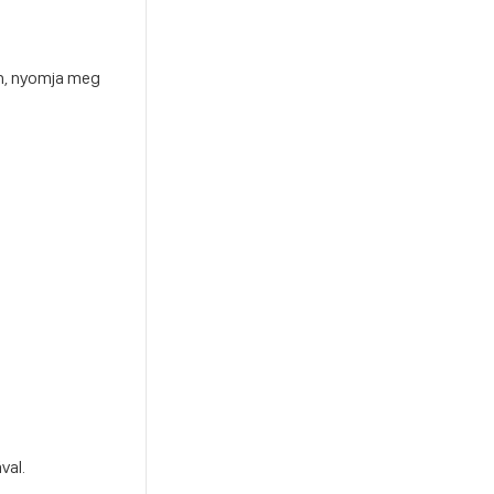
ön, nyomja meg
al.