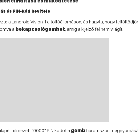
ision elindítása és működtetése
ás és PIN-kód bevitele
ezte a Landroid Vision-t a töltőállomáson, és hagyta, hogy feltöltődj
nyomva a
bekapcsológombot
, amíg a kijelző fel nem világít.
alapértelmezett "0000" PIN kódot a
gomb
háromszori megnyomásáv