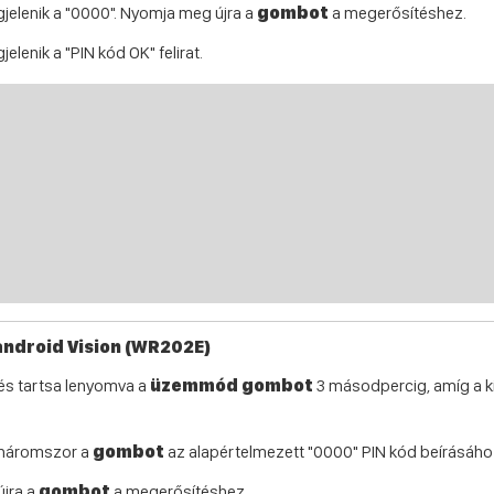
gjelenik a "0000". Nyomja meg újra a
gombot
a megerősítéshez.
jelenik a "PIN kód OK" felirat.
Landroid Vision (WR202E)
s tartsa lenyomva a
üzemmód gombot
3 másodpercig, amíg a ki
háromszor a
gombot
az alapértelmezett "0000" PIN kód beírásáho
jra a
gombot
a megerősítéshez.