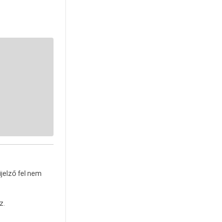
jelző fel nem
z.