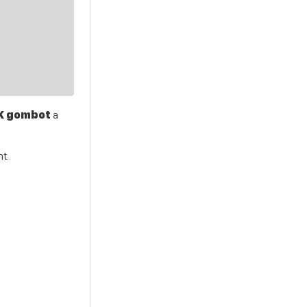
K gombot
a
t.