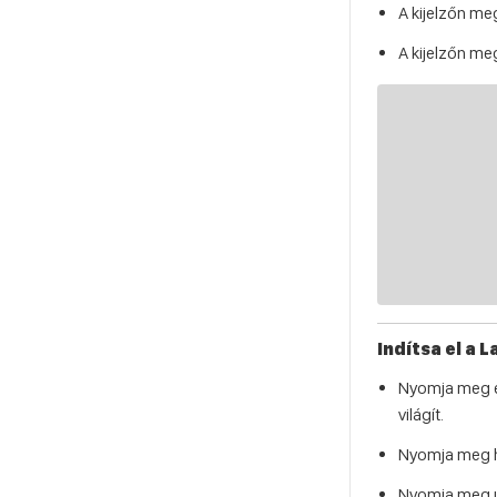
A kijelzőn me
A kijelzőn meg
Indítsa el a 
Nyomja meg é
világít.
Nyomja meg 
Nyomja meg ú