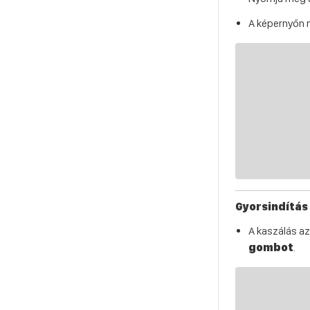
A képernyőn m
Gyorsindítás 
A kaszálás a
gombot
.