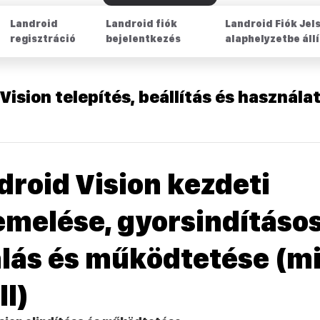
Landroid
Landroid fiók
Landroid Fiók Jel
regisztráció
bejelentkezés
alaphelyzetbe áll
Vision telepítés, beállítás és használa
droid Vision kezdeti
melése, gyorsindításo
lás és működtetése (m
l)