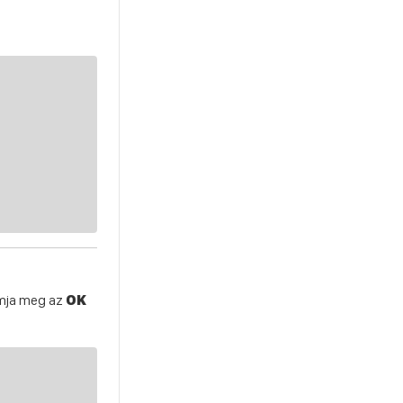
omja meg az
OK