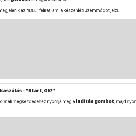
egjelenik az "IDLE" felirat, ami a készenléti üzemmódot jelzi.
kaszálás - "Start, OK!"
zonnali megkezdéséhez nyomja meg a
indítás gombot
, majd ny