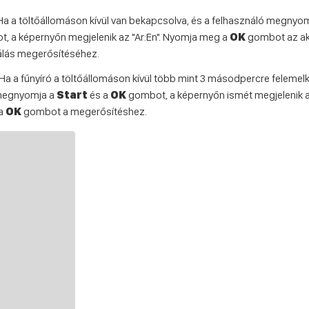
a a töltőállomáson kívül van bekapcsolva, és a felhasználó megnyo
, a képernyőn megjelenik az "Ar:En". Nyomja meg a
OK
gombot az akt
álás megerősítéséhez.
Ha a fűnyíró a töltőállomáson kívül több mint 3 másodpercre felemelk
 megnyomja a
Start
és a
OK
gombot, a képernyőn ismét megjelenik az
 a
OK
gombot a megerősítéshez.