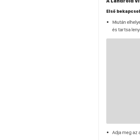
A Landroid V
Első bekapcsol
Miután elhely
és tartsa le
Adja meg az 