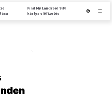
szó
Find My Landroid SiM
ítása
kártya előfizetés
t
s
inden