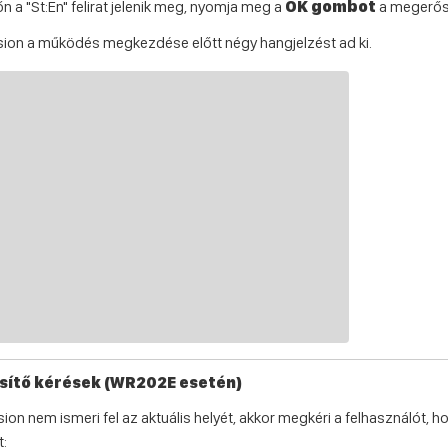
n a "St:En" felirat jelenik meg, nyomja meg a
OK gombot
a megerős
sion a működés megkezdése előtt négy hangjelzést ad ki.
ítő kérések (WR202E esetén)
sion nem ismeri fel az aktuális helyét, akkor megkéri a felhasználót, 
t: