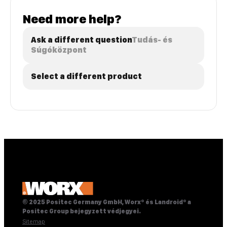
Need more help?
Ask a different question
Tudás- és
Súgóközpont
Select a different product
© 2025 Positec Germany GmbH, Worx® és Landroid® a
Positec Group bejegyzett védjegyei.
Sitemap