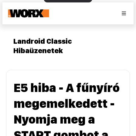
Landroid Classic
Hibaüzenetek
E5 hiba - A fűnyíró
megemelkedett -
Nyomja meg a
START gombot a