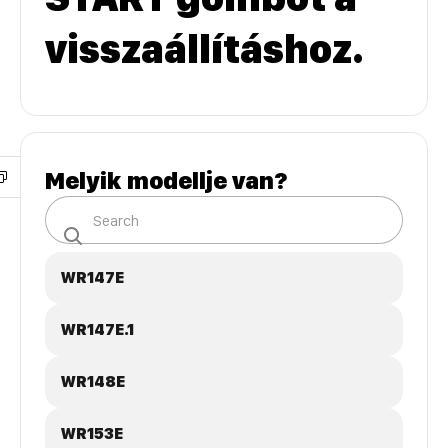
visszaállításhoz.
Melyik modellje van?
WR147E
WR147E.1
WR148E
WR153E