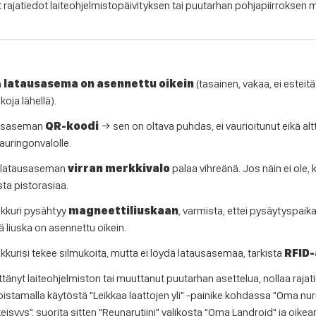
rajatiedot laiteohjelmistopäivityksen tai puutarhan pohjapiirroksen
ä
latausasema on asennettu oikein
(tasainen, vakaa, ei esteitä
oja lähellä).
ausaseman
QR-koodi
→ sen on oltava puhdas, ei vaurioitunut eikä altt
auringonvalolle.
tä latausaseman
virran merkkivalo
palaa vihreänä. Jos näin ei ole,
ista pistorasiaa.
ikkuri pysähtyy
magneettiliuskaan
, varmista, ettei pysäytyspaikal
tä liuska on asennettu oikein.
kkurisi tekee silmukoita, mutta ei löydä latausasemaa, tarkista
RFID
ittänyt laiteohjelmiston tai muuttanut puutarhan asettelua, nollaa raja
oistamalla käytöstä "Leikkaa laattojen yli" -painike kohdassa "Oma n
isyys", suorita sitten "Reunarutiini" valikosta "Oma Landroid" ja oike