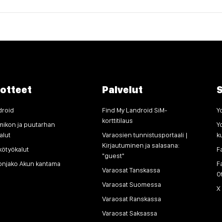
otteet
Palvelut
S
droid
Find My Landroid SiM-
Y
korttitilaus
mikon ja puutarhan
Y
alut
Varaosien tunnistusportaali |
k
Kirjautuminen ja salasana:
kötyökalut
F
"guest"
onjako Akun kantama
F
Varaosat Tanskassa
O
Varaosat Suomessa
X
Varaosat Ranskassa
Varaosat Saksassa