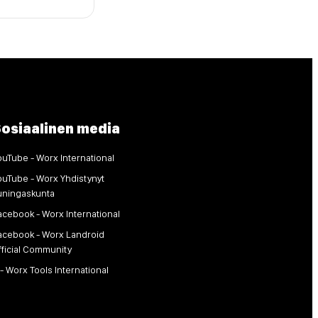
osiaalinen media
ouTube - Worx International
ouTube - Worx Yhdistynyt
uningaskunta
acebook - Worx International
acebook - Worx Landroid
fficial Community
 - Worx Tools International