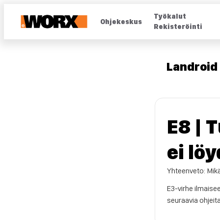
Työkalut
Ohjekeskus
Rekisteröinti
Landroid V
E8 | 
ei lö
Yhteenveto: Mik
E3-virhe ilmaise
seuraavia ohjeit