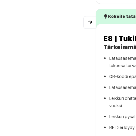
Kokeile tätä
E8 | Tuki
Tärkeimmä
Latausasema o
tukossa tai va
QR-koodi epäno
Latausaseman 
Leikkuri ohit
vuoksi.
Leikkuri pysä
RFID ei löydy