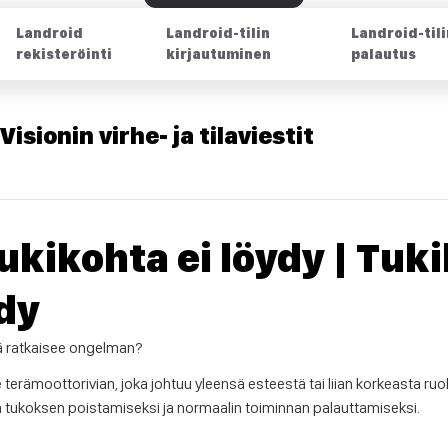
Landroid
Landroid-tilin
Landroid-til
rekisteröinti
kirjautuminen
palautus
isionin virhe- ja tilaviestit
Tukikohta ei löydy | Tuk
ydy
ä ratkaisee ongelman?
e terämoottorivian, joka johtuu yleensä esteestä tai liian korkeasta r
a tukoksen poistamiseksi ja normaalin toiminnan palauttamiseksi.