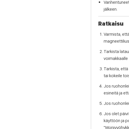
Vanhentuneet 
jälkeen.
Ratkaisu
Varmista, ett
magneettiliusk
Tarkista lat
voimakkaalle 
Tarkista, et
tai kokeile to
Jos ruohonle
esineitä ja et
Jos ruohonlei
Jos olet päiv
käyttöön ja p
"Monivyöhykke