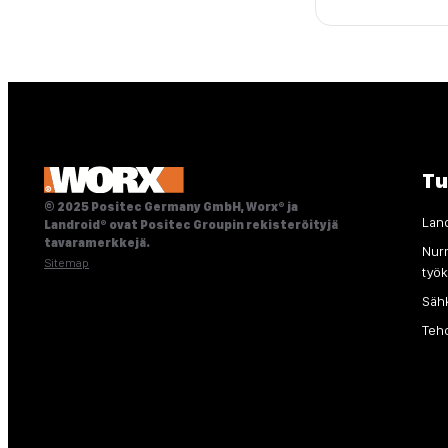
Tu
© 2025 Positec Germany GmbH, Worx® ja
Lan
Landroid® ovat Positec Groupin rekisteröityjä
tavaramerkkejä.
Nur
Sitemap
työk
Säh
Teh