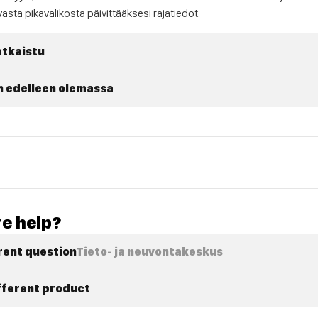
asta pikavalikosta päivittääksesi rajatiedot.
tkaistu
 edelleen olemassa
e help?
rent question
Tieto- ja neuvontakeskus
ifferent product