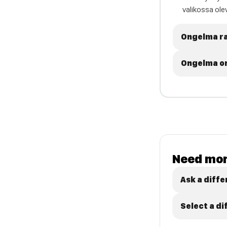
valikossa olev
Ongelma ra
Ongelma on
Need mor
Ask a diffe
Select a d