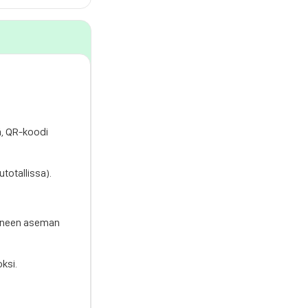
ä, QR-koodi
utotallissa).
utuneen aseman
ksi.