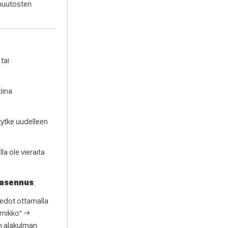
 muutosten
 tai
iina
 kytke uudelleen
la ole vieraita
-asennus
.
tiedot ottamalla
urmikko" →
an alakulman