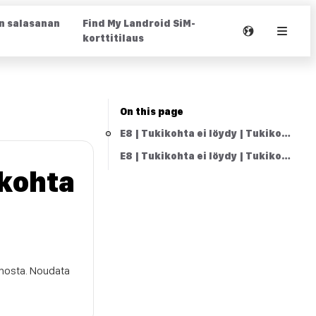
in salasanan
Find My Landroid SiM-
korttitilaus
On this page
E8 | Tukikohta ei löydy | Tukikohta ei
E8 | Tukikohta ei löydy | Tukikohta ei
ikohta
uohosta. Noudata