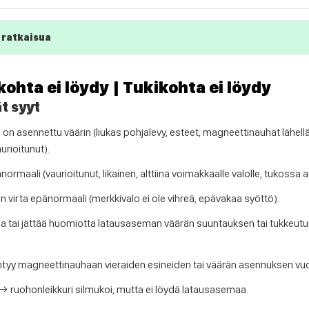
 ratkaisua
kohta ei löydy | Tukikohta ei löydy
t syyt
n asennettu väärin (liukas pohjalevy, esteet, magneettinauhat lähell
urioitunut).
rmaali (vaurioitunut, likainen, alttiina voimakkaalle valolle, tukossa a
virta epänormaali (merkkivalo ei ole vihreä, epävakaa syöttö).
taa tai jättää huomiotta latausaseman väärän suuntauksen tai tukke
htyy magneettinauhaan vieraiden esineiden tai väärän asennuksen vuo
 → ruohonleikkuri silmukoi, mutta ei löydä latausasemaa.