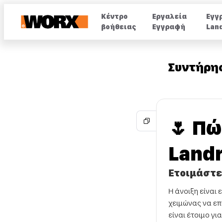
Κέντρο
Εργαλεία
Εγγ
βοήθειας
Εγγραφή
Lan
Συντήρησ
🌷 Π
Landr
Ετοιμάστε 
Η άνοιξη είναι 
χειμώνας να επ
είναι έτοιμο γι