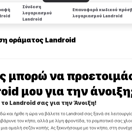
Σύνδεση
ραφή
Επαναφορά κωδικού πρόσ
λογαριασμού
droid
λογαριασμού Landroid
Landroid
η οράματος Landroid
ώς μπορώ να προετοιμά
oid μου για την άνοιξη
το Landroid σας για την Άνοιξη!
εδώ και ήρθε η ώρα να βάλετε το Landroid σας ξανά σε λειτουργί
ιβάρυνε τον κήπο, αλλά με λίγη φροντίδα, το ρομποτικό σας χλο
α μια ομαλή σεζόν κοπής. Ας ξεκινήσουμε με τον κήπο, στη συνέχ