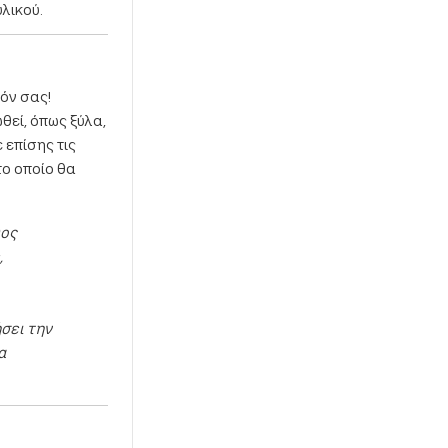
λικού.
ζόν σας!
εί, όπως ξύλα,
 επίσης τις
το οποίο θα
ψος
,
ήσει την
α