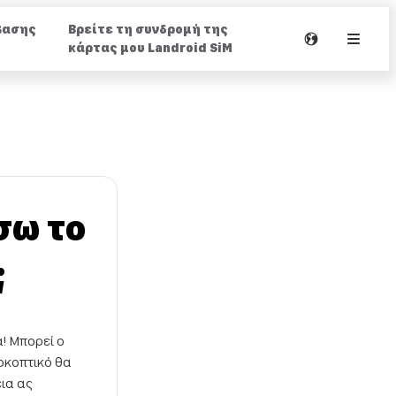
βασης
Βρείτε τη συνδρομή της
κάρτας μου Landroid SiM
σω το
;
α! Μπορεί ο
οκοπτικό θα
εια ας