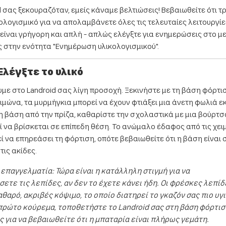
 σας ξεκουραζόταν, εμείς κάναμε βελτιώσεις! Βεβαιωθείτε ότι τρ
λογισμικό για να απολαμβάνετε όλες τις τελευταίες λειτουργί
 είναι γρήγορη και απλή - απλώς ελέγξτε για ενημερώσεις στο μ
στην ενότητα "Ενημέρωση υλικολογισμικού".
 Ελέγξτε το υλικό
με στο Landroid σας λίγη προσοχή. Ξεκινήστε με τη βάση φόρτισ
ειμώνα, τα μυρμήγκια μπορεί να έχουν φτιάξει μια άνετη φωλιά εκ
 βάση από την πρίζα, καθαρίστε την σχολαστικά με μια βούρτσα
ί να βρίσκεται σε επίπεδη θέση. Το ανώμαλο έδαφος από τις χει
εί να επηρεάσει τη φόρτιση, οπότε βεβαιωθείτε ότι η βάση είναι
τις ακίδες.
επαγγελματία: Τώρα είναι η κατάλληλη στιγμή για να
ετε τις λεπίδες, αν δεν το έχετε κάνει ήδη. Οι φρέσκες λεπίδ
θαρό, ακριβές κόψιμο, το οποίο διατηρεί το γκαζόν σας πιο υγι
πρώτο κούρεμα, τοποθετήστε το Landroid σας στη βάση φόρτισ
 για να βεβαιωθείτε ότι η μπαταρία είναι πλήρως γεμάτη.