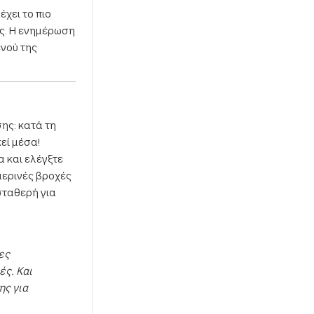
έχει το πιο
ες. Η ενημέρωση
ενού της
ης: κατά τη
εί μέσα!
 και ελέγξτε
μερινές βροχές
 σταθερή για
ες
ές. Και
ης για