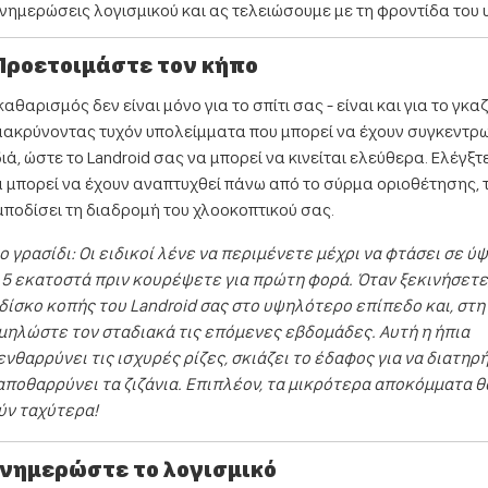
ενημερώσεις λογισμικού και ας τελειώσουμε με τη φροντίδα του υ
 Προετοιμάστε τον κήπο
καθαρισμός δεν είναι μόνο για το σπίτι σας - είναι και για το γκα
ακρύνοντας τυχόν υπολείμματα που μπορεί να έχουν συγκεντρωθ
ά, ώστε το Landroid σας να μπορεί να κινείται ελεύθερα. Ελέγξτε
ά μπορεί να έχουν αναπτυχθεί πάνω από το σύρμα οριοθέτησης, 
ποδίσει τη διαδρομή του χλοοκοπτικού σας.
το γρασίδι: Οι ειδικοί λένε να περιμένετε μέχρι να φτάσει σε ύ
 5 εκατοστά πριν κουρέψετε για πρώτη φορά. Όταν ξεκινήσετε
δίσκο κοπής του Landroid σας στο υψηλότερο επίπεδο και, στη
αμηλώστε τον σταδιακά τις επόμενες εβδομάδες. Αυτή η ήπια
νθαρρύνει τις ισχυρές ρίζες, σκιάζει το έδαφος για να διατηρ
αποθαρρύνει τα ζιζάνια. Επιπλέον, τα μικρότερα αποκόμματα θ
ν ταχύτερα!
: Ενημερώστε το λογισμικό