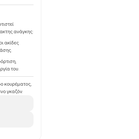
ρτιστεί
τακτης ανάγκης:
οι ακίδες
βάσης.
φόρτιση,
ργία του.
οδο κουρέματος,
νο γκαζόν.