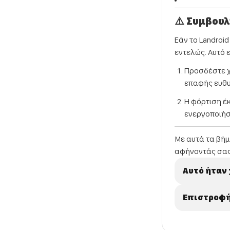
⚠️ Συμβου
Εάν το Landroid
εντελώς. Αυτό 
Προσδέστε χε
επαφής ευθυ
Η φόρτιση έ
ενεργοποιήστ
Με αυτά τα βήμ
αφήνοντάς σας
Αυτό ήταν
Επιστροφή