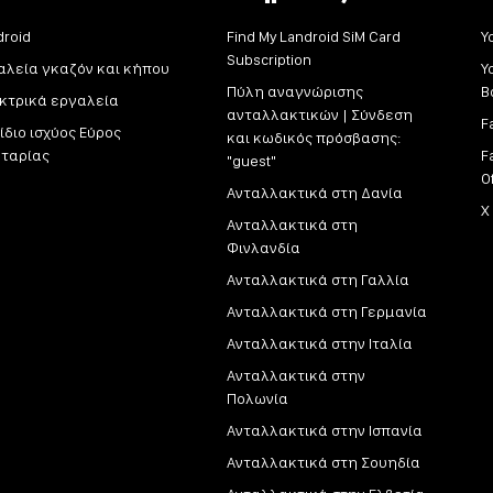
droid
Find My Landroid SiM Card
Y
Subscription
αλεία γκαζόν και κήπου
Y
Πύλη αναγνώρισης
Β
κτρικά εργαλεία
ανταλλακτικών | Σύνδεση
F
ίδιο ισχύος Εύρος
και κωδικός πρόσβασης:
ταρίας
F
"guest"
O
Ανταλλακτικά στη Δανία
X
Ανταλλακτικά στη
Φινλανδία
Ανταλλακτικά στη Γαλλία
Ανταλλακτικά στη Γερμανία
Ανταλλακτικά στην Ιταλία
Ανταλλακτικά στην
Πολωνία
Ανταλλακτικά στην Ισπανία
Ανταλλακτικά στη Σουηδία