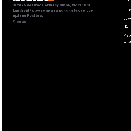
© 2025 Positec Germany GmbH, Worx® και
Lan
Landroid® είναι σήματα κατατεθέντα του
ομίλου Positec.
Εργ
Sitemap
Ηλε
Μερ
μπα