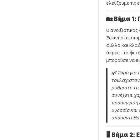
ελέγξουμε τις 
🏡 Βήμα 1:
Ο ανοιξιάτικος 
Ξεκινήστε απομ
φύλλα και κλαδι
άκρες - τα φυτ
μπορούσε να εμ
🌿 Τώρα για 
τουλάχιστον
ρυθμίστε το 
συνέχεια, χ
προσέγγιση ε
υγρασία και 
αποσυντεθού
🖥️ Βήμα 2