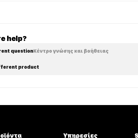
e help?
rent question
Κέντρο γνώσης και βοήθειας
ifferent product
οϊόντα
Υπηρεσίες
S