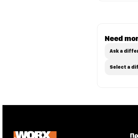
Need mor
Ask a diffe
Select a d
Πρ