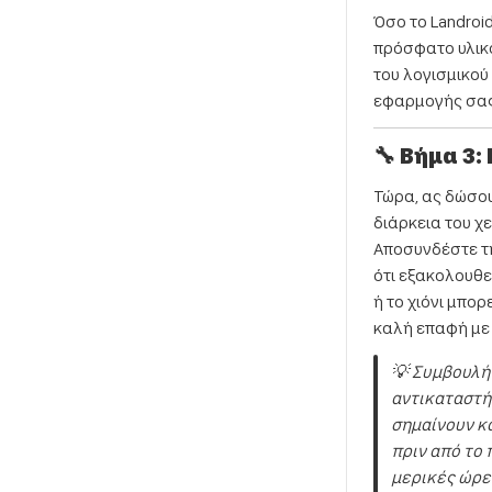
Όσο το Landroid
πρόσφατο υλικο
του λογισμικού
εφαρμογής σας 
🔧 Βήμα 3:
Τώρα, ας δώσου
διάρκεια του χ
Αποσυνδέστε τη
ότι εξακολουθε
ή το χιόνι μπορ
καλή επαφή με 
💡 Συμβουλή 
αντικαταστήσ
σημαίνουν κα
πριν από το 
μερικές ώρες