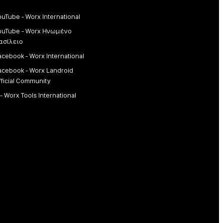
ouTube - Worx International
ouTube - Worx Ηνωμένο
ασίλειο
acebook - Worx International
acebook - Worx Landroid
fficial Community
 - Worx Tools International