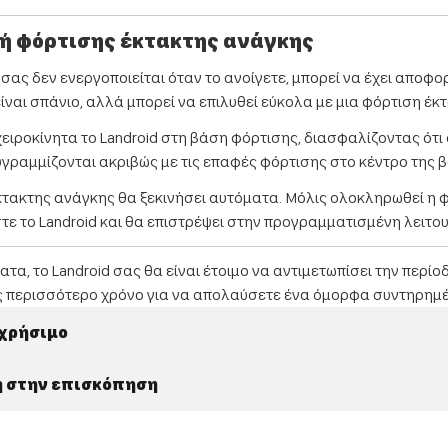
λή φόρτισης έκτακτης ανάγκης
 σας δεν ενεργοποιείται όταν το ανοίγετε, μπορεί να έχει αποφο
είναι σπάνιο, αλλά μπορεί να επιλυθεί εύκολα με μια φόρτιση έκ
ιροκίνητα το Landroid στη βάση φόρτισης, διασφαλίζοντας ότι 
γραμμίζονται ακριβώς με τις επαφές φόρτισης στο κέντρο της 
κτακτης ανάγκης θα ξεκινήσει αυτόματα. Μόλις ολοκληρωθεί η 
ε το Landroid και θα επιστρέψει στην προγραμματισμένη λειτου
ατα, το Landroid σας θα είναι έτοιμο να αντιμετωπίσει την περί
 περισσότερο χρόνο για να απολαύσετε ένα όμορφα συντηρημέ
 χρήσιμο
 στην επισκόπηση