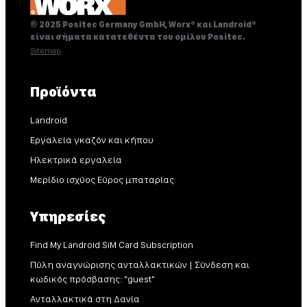
© 2025 Positec Germany GmbH, Worx® και Landroid®
είναι σήματα κατατεθέντα του ομίλου Positec.
Sitemap
Προϊόντα
Landroid
Εργαλεία γκαζόν και κήπου
Ηλεκτρικά εργαλεία
Μερίδιο ισχύος Εύρος μπαταρίας
Υπηρεσίες
Find My Landroid SiM Card Subscription
Πύλη αναγνώρισης ανταλλακτικών | Σύνδεση και
κωδικός πρόσβασης: "guest"
Ανταλλακτικά στη Δανία