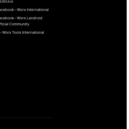
ασίλειο
acebook - Worx International
acebook - Worx Landroid
fficial Community
 - Worx Tools International