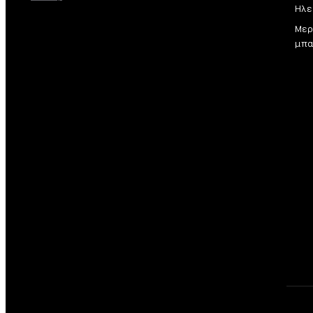
Ηλε
Μερ
μπα