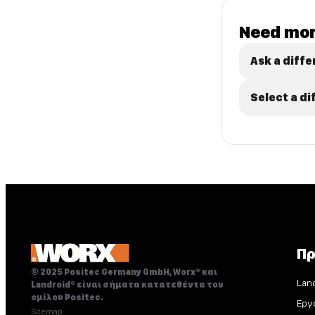
Need mor
Ask a diffe
Select a d
Πρ
© 2025 Positec Germany GmbH, Worx® και
Lan
Landroid® είναι σήματα κατατεθέντα του
ομίλου Positec.
Εργ
Sitemap