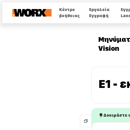
Κέντρο
Εργαλεία
Εγγ
βοήθειας
Εγγραφή
Lan
Μηνύματ
Vision
E1 - 
Δοκιμάστε 