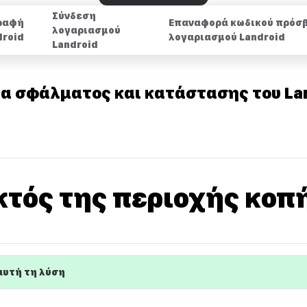
Σύνδεση
ραφή
Επαναφορά κωδικού πρόσ
λογαριασμού
droid
λογαριασμού Landroid
Landroid
α σφάλματος και κατάστασης του La
εκτός της περιοχής κοπ
αυτή τη λύση