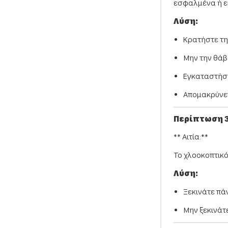
εσφαλμένα ή ε
Λύση:
Κρατήστε τη
Μην την θάβ
Εγκαταστήστ
Απομακρύνετ
Περίπτωση 3
** Αιτία:**
Το χλοοκοπτικό
Λύση:
Ξεκινάτε πά
Μην ξεκινάτε