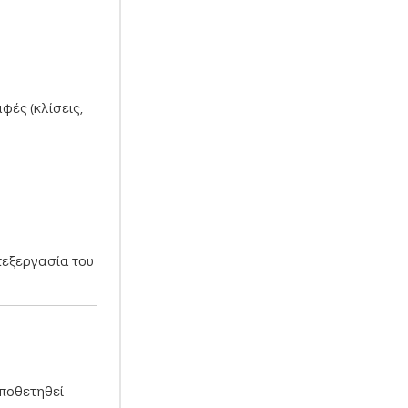
φές (κλίσεις,
επεξεργασία του
οποθετηθεί