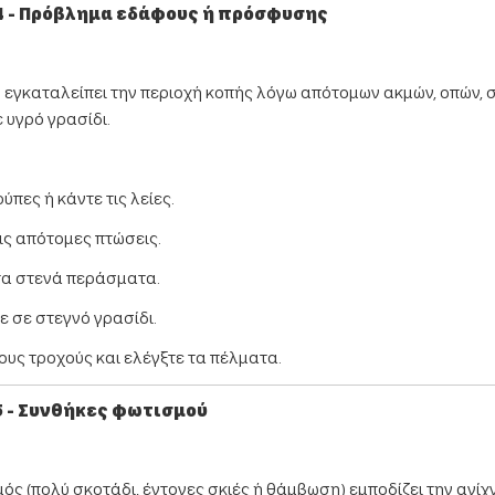
 - Πρόβλημα εδάφους ή πρόσφυσης
 εγκαταλείπει την περιοχή κοπής λόγω απότομων ακμών, οπών, 
 υγρό γρασίδι.
ρύπες ή κάντε τις λείες.
ις απότομες πτώσεις.
τα στενά περάσματα.
ε σε στεγνό γρασίδι.
ους τροχούς και ελέγξτε τα πέλματα.
 - Συνθήκες φωτισμού
ός (πολύ σκοτάδι, έντονες σκιές ή θάμβωση) εμποδίζει την ανί