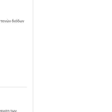
στενών διόδων
χνευση των