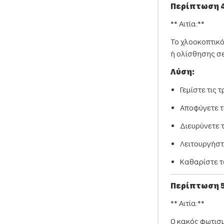
Περίπτωση 4
** Αιτία:**
Το χλοοκοπτικό
ή ολίσθησης σε
Λύση:
Γεμίστε τις τ
Αποφύγετε τ
Διευρύνετε 
Λειτουργήστ
Καθαρίστε τ
Περίπτωση 5
** Αιτία:**
Ο κακός φωτισμ