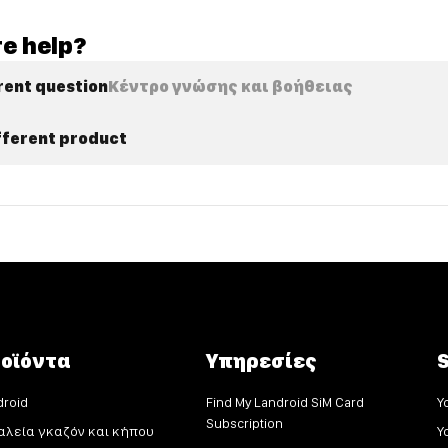
e help?
rent question
Κέντρο γνώσης και βοήθειας
ifferent product
οϊόντα
Υπηρεσίες
S
droid
Find My Landroid SiM Card
Y
Subscription
αλεία γκαζόν και κήπου
Y