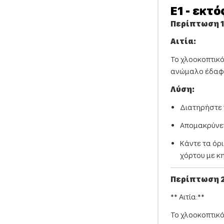
E1 - εκτ
Περίπτωση 1 
Αιτία:
Το χλοοκοπτικό 
ανώμαλο έδαφος
Λύση:
Διατηρήστε 
Απομακρύνετ
Κάντε τα όρ
χόρτου με κη
Περίπτωση 2
** Αιτία:**
Το χλοοκοπτικό