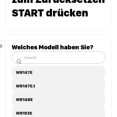
START drücken
Welches Modell haben Sie?
WR147E
WR147E.1
WR148E
WR153E