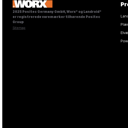
Pr
2025 Positec Germany GmbH, Worx® og Landroid®
Lan
er registrerede varemærker tilhørende Positec
Group
Plæ
Sitemap
Elvæ
Pow