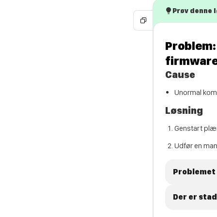
Prøv denne 
Problem: 
firmwar
Cause
Unormal komm
Løsning
Genstart plæ
Udfør en manu
Problemet 
Der er sta