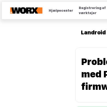
Registrering af
Hjælpecenter
værktøjer
Landroid 
Probl
med P
firm