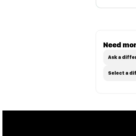
Need mor
Ask a diffe
Select a d