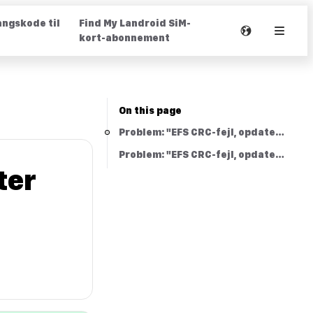
angskode til
Find My Landroid SiM-
kort-abonnement
On this page
Problem: "EFS CRC-fejl, opdater med 
Problem: "EFS CRC-fejl, opdater med 
ter