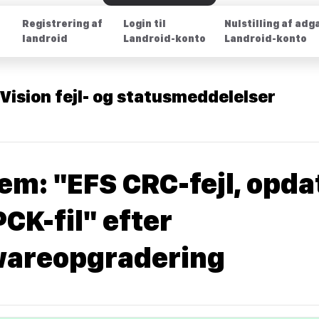
Registrering af
Login til
Nulstilling af adg
landroid
Landroid-konto
Landroid-konto
Vision fejl- og statusmeddelelser
em: "EFS CRC-fejl, opda
CK-fil" efter
wareopgradering