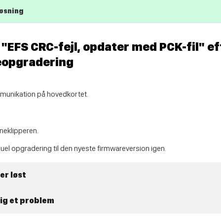
løsning
"EFS CRC-fejl, opdater med PCK-fil" ef
eopgradering
unikation på hovedkortet.
neklipperen.
el opgradering til den nyeste firmwareversion igen.
er løst
dig et problem