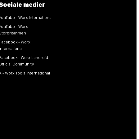
Sociale medier
YouTube - Worx International
YouTube - Worx
Storbritannien
Facebook - Worx
International
Facebook - Worx Landroid
Official Community
X - Worx Tools International