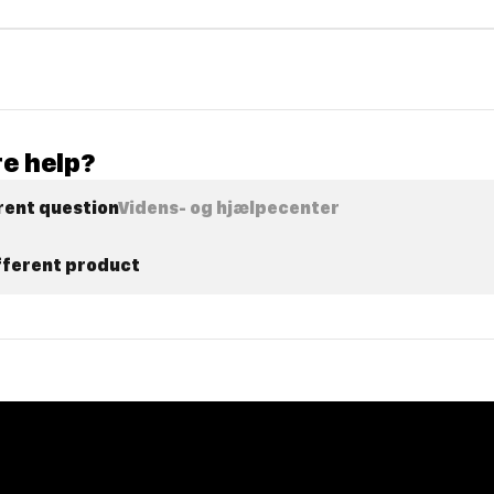
e help?
rent question
Videns- og hjælpecenter
ifferent product