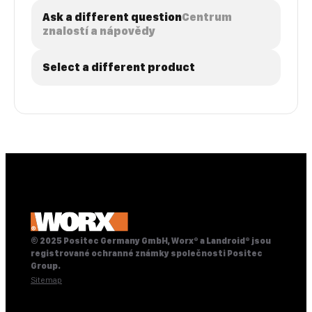
Ask a different question
Centrum
znalostí a nápovědy
Select a different product
© 2025 Positec Germany GmbH, Worx® a Landroid® jsou
registrované ochranné známky společnosti Positec
Group.
Sitemap