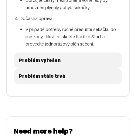
Udržujte cesty mezi zónami volné, aby byl
umožněn plynulý pohyb sekačky.
Dočasná oprava
V případě potřeby ručně přesuňte sekačku do
jiné zóny, třikrát stiskněte tlačítko Start a
proveďte jednorázový plán sečení.
Problém vyřešen
Problém stále trvá
Need more help?