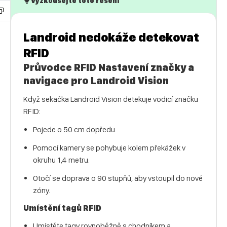
Vyzkoušejte toto řešení
Landroid nedokáže detekovat
RFID
Průvodce RFID Nastavení značky a
navigace pro Landroid Vision
Když sekačka Landroid Vision detekuje vodicí značku
RFID:
Pojede o 50 cm dopředu.
Pomocí kamery se pohybuje kolem překážek v
okruhu 1,4 metru.
Otočí se doprava o 90 stupňů, aby vstoupil do nové
zóny.
Umístění tagů RFID
Umístěte tagy rovnoběžně s chodníkem a