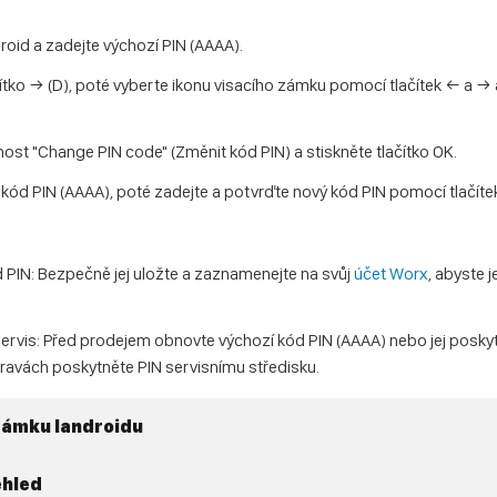
.
oid a zadejte výchozí PIN (AAAA).
čítko → (D), poté vyberte ikonu visacího zámku pomocí tlačítek ← a → 
st "Change PIN code" (Změnit kód PIN) a stiskněte tlačítko OK.
 kód PIN (AAAA), poté zadejte a potvrďte nový kód PIN pomocí tlačít
d PIN: Bezpečně jej uložte a zaznamenejte na svůj
účet Worx
, abyste 
servis: Před prodejem obnovte výchozí kód PIN (AAAA) nebo jej posk
 opravách poskytněte PIN servisnímu středisku.
 zámku landroidu
ehled