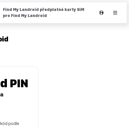
Find My Landroid předplatné karty SiM
pro Find My Landroid
oid
ód PIN
 a
 kód podle