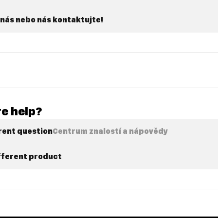
nás nebo nás kontaktujte!
e help?
rent question
Centrum znalostí a nápovědy
ifferent product