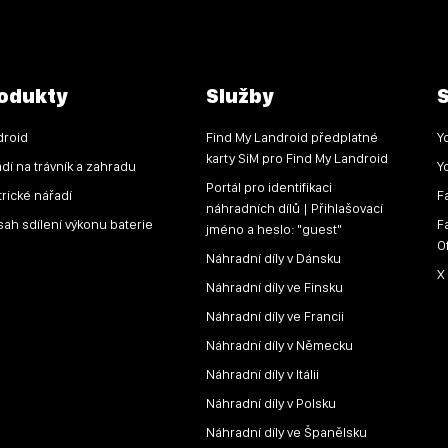
odukty
Služby
S
droid
Find My Landroid předplatné
Y
karty SiM pro Find My Landroid
dí na trávník a zahradu
Y
Portál pro identifikaci
trické nářadí
F
náhradních dílů | Přihlašovací
ah sdílení výkonu baterie
F
jméno a heslo: "guest"
O
Náhradní díly v Dánsku
X
Náhradní díly ve Finsku
Náhradní díly ve Francii
Náhradní díly v Německu
Náhradní díly v Itálii
Náhradní díly v Polsku
Náhradní díly ve Španělsku