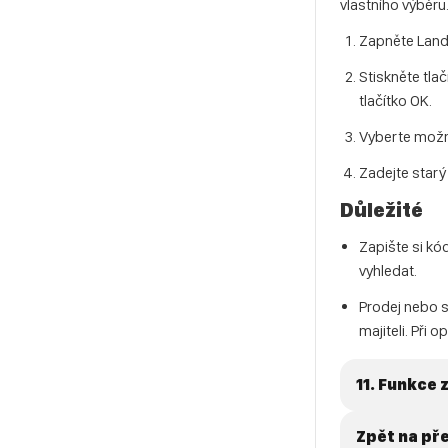
vlastního výběru
Zapněte Landr
Stiskněte tla
tlačítko OK.
Vyberte možno
Zadejte starý
Důležité
Zapište si kó
vyhledat.
Prodej nebo 
majiteli. Při
11. Funkce
Zpět na př