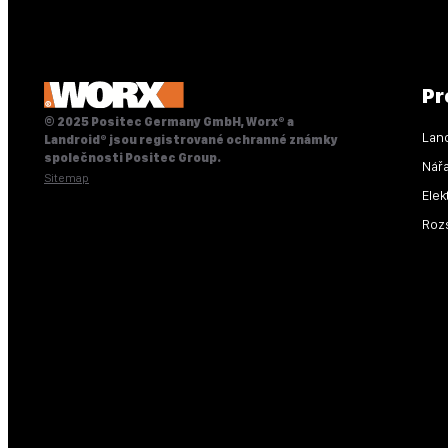
Pr
© 2025 Positec Germany GmbH, Worx® a
Lan
Landroid® jsou registrované ochranné známky
společnosti Positec Group.
Nářa
Sitemap
Elek
Rozs