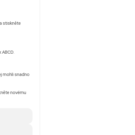
a stiskněte
ek ABCD.
jej mohli snadno
ytněte novému