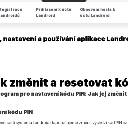
Registrace
Přihlášení k účtu
Obnovení hesla k
landroidů
Landroid
účtu Landroid
, nastavení a používání aplikace Landr
ak změnit a resetovat k
ogram pro nastavení kódu PIN: Jak jej změnit
ní kódu PIN
pečnosti systému Landroid doporučujeme změnit výchozí kód PIN na