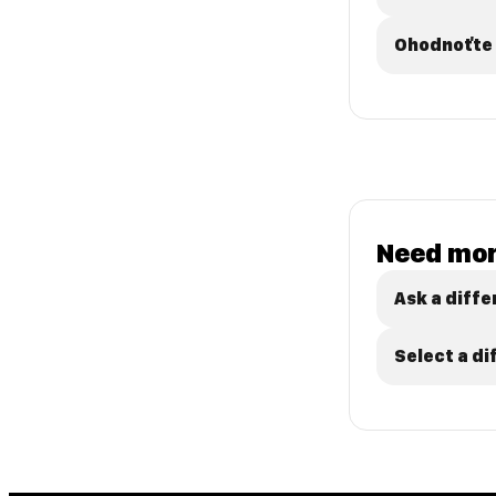
Ohodnoťte 
Need mor
Ask a diffe
Select a d