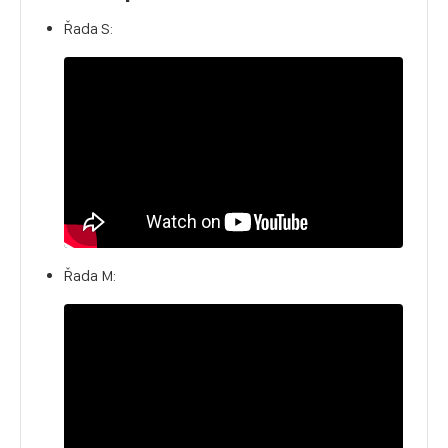
Řada S:
Řada M: