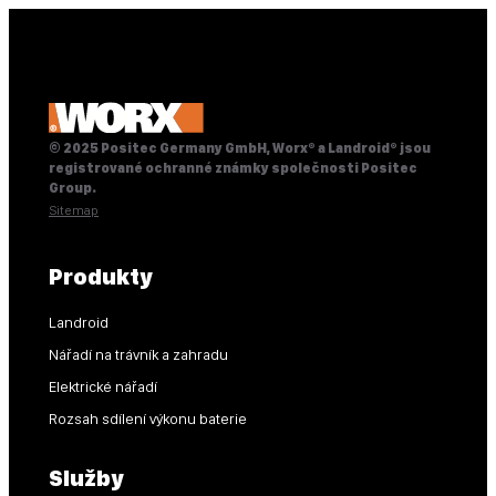
© 2025 Positec Germany GmbH, Worx® a Landroid® jsou
registrované ochranné známky společnosti Positec
Group.
Sitemap
Produkty
Landroid
Nářadí na trávník a zahradu
Elektrické nářadí
Rozsah sdílení výkonu baterie
Služby